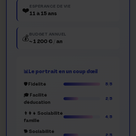
ESPÉRANCE DE VIE
❤️
11 à 15 ans
BUDGET ANNUEL
💰
~ 1 200 € / an
Le portrait en un coup d'œil
🛡️ Fidélité
5/5
🎓 Facilité
2/5
d'éducation
👨‍👩‍👧 Sociabilité
4/5
famille
🐕 Sociabilité
2/5