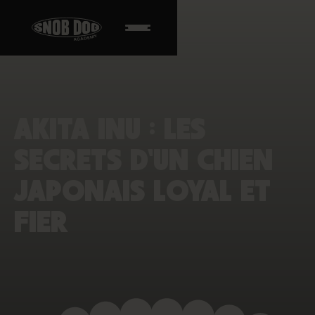
AKITA INU : LES
SECRETS D'UN CHIEN
JAPONAIS LOYAL ET
FIER