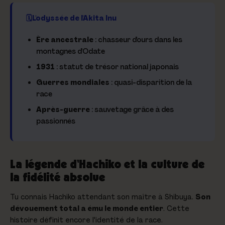
L'odyssée de l'Akita Inu
Ère ancestrale
: chasseur d'ours dans les
montagnes d'Odate
1931
: statut de trésor national japonais
Guerres mondiales
: quasi-disparition de la
race
Après-guerre
: sauvetage grâce à des
passionnés
La légende d'Hachiko et la culture de
la fidélité absolue
Tu connais Hachiko attendant son maître à Shibuya.
Son
dévouement total a ému le monde entier
. Cette
histoire définit encore l'identité de la race.