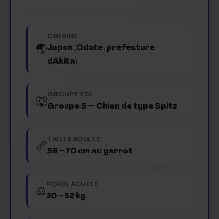
ORIGINE
🌏
Japon (Odate, préfecture
d'Akita)
GROUPE FCI
🐺
Groupe 5 — Chien de type Spitz
TAILLE ADULTE
📏
58 – 70 cm au garrot
POIDS ADULTE
⚖️
30 – 52 kg