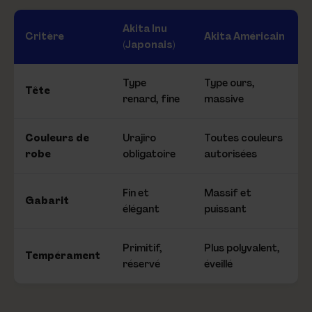
Akita Inu
Critère
Akita Américain
(Japonais)
Type
Type ours,
Tête
renard, fine
massive
Couleurs de
Urajiro
Toutes couleurs
robe
obligatoire
autorisées
Fin et
Massif et
Gabarit
élégant
puissant
Primitif,
Plus polyvalent,
Tempérament
réservé
éveillé