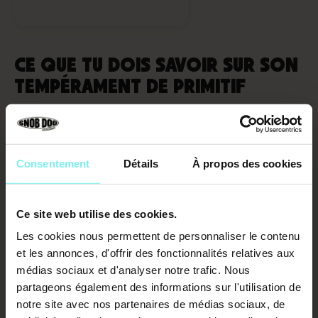
CE QUE TU DOIS SAVOIR SUR SON
TEMPÉRAMENT DE PRIMITIF
Comprendre son allure est une chose, mais
décrypter
son esprit de chien primitif
est le vrai défi pour toi.
Consentement
Détails
À propos des cookies
Indépendance et territorialité : un
caractère bien trempé
Ce site web utilise des cookies.
L'Akita Inu appartient au groupe 5. Ses instincts restent
proches du loup. Cela lui confère
une autonomie de
Les cookies nous permettent de personnaliser le contenu
décision impressionnante
au quotidien.
et les annonces, d'offrir des fonctionnalités relatives aux
médias sociaux et d'analyser notre trafic. Nous
Il se méfie naturellement des étrangers. Ton compagnon
partageons également des informations sur l'utilisation de
n'est pas un chien de fête. Il protège son foyer avec un
notre site avec nos partenaires de médias sociaux, de
calme déterminé
.