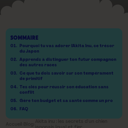
SOMMAIRE
01.
Pourquoi tu vas adorer l'Akita Inu, ce trésor
du Japon
02.
Apprends à distinguer ton futur compagnon
des autres races
03.
Ce que tu dois savoir sur son tempérament
de primitif
04.
Tes clés pour réussir son éducation sans
conflit
05.
Gère ton budget et sa santé comme un pro
06.
FAQ
Akita inu : les secrets d'un chien
Accueil
›
Blog
›
japonais loyal et fier