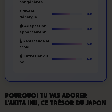
congénères
⚡ Niveau
3/5
d'énergie
🏠 Adaptation
3/5
appartement
🌡️ Résistance au
5/5
froid
🧴 Entretien du
4/5
poil
POURQUOI TU VAS ADORER
L'AKITA INU, CE TRÉSOR DU JAPON