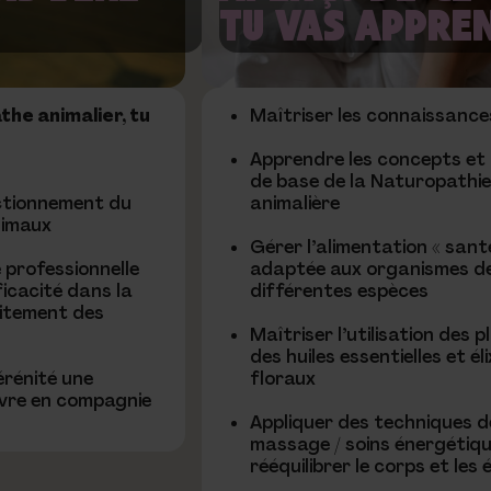
TU VAS APPRE
the animalier, tu
Maîtriser les connaissance
Apprendre les concepts et 
de base de la Naturopathi
ctionnement du
animalière
nimaux
Gérer l’alimentation « sant
 professionnelle
adaptée aux organismes d
ficacité dans la
différentes espèces
aitement des
Maîtriser l’utilisation des p
des huiles essentielles et éli
érénité une
floraux
ivre en compagnie
Appliquer des techniques d
massage / soins énergétiq
rééquilibrer le corps et les