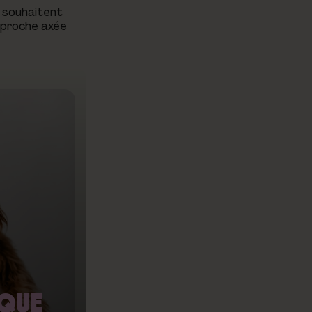
i souhaitent
approche axée
 QUE