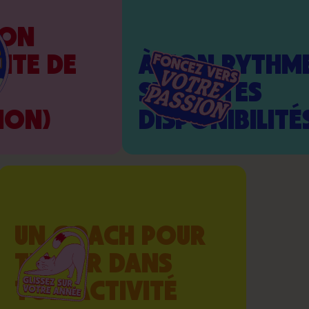
ION
NTE DE
À TON RYTHME
SELON TES
ION)
DISPONIBILITÉ
UN COACH POUR
T'AIDER DANS
TON ACTIVITÉ