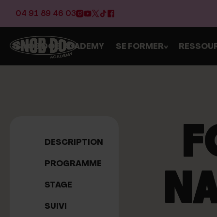
04 91 89 46 03
SNOB DOG ACADEMY
SE FORMER
RESSOU
>
F
DESCRIPTION
PROGRAMME
NA
STAGE
SUIVI