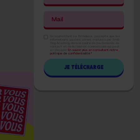
En soumettant ce formulaire, j'accepte que les
informations saisies soient traitées par Snob
Dog Academy dans le cadre de ma demande de
contact et de la relation commerciale qui peut
en découler.
En savoir plus en consultant notre
politique de confidentialité.*