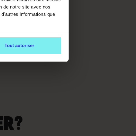
e traiter des
on de notre site avec nos
 à la
 d'autres informations que
aturels. Réel
 retour au
Tout autoriser
tre, il ne doit
méliorer le
ER?