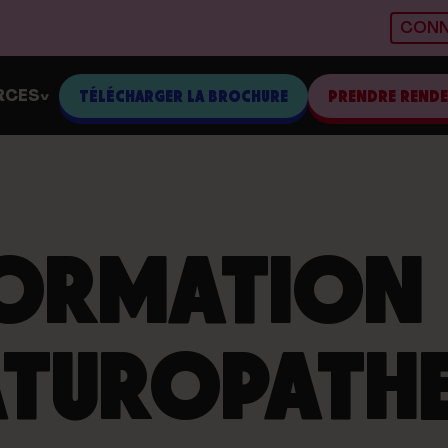
CONN
RCES
TÉLÉCHARGER LA BROCHURE
PRENDRE REND
>
ORMATION
TUROPATH