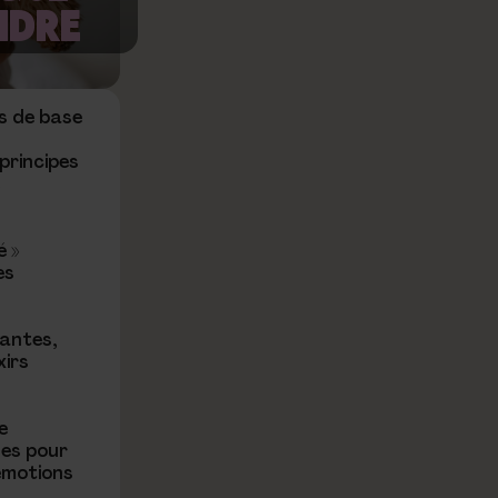
NDRE
s de base
principes
e
é »
es
lantes,
xirs
e
ues pour
 émotions