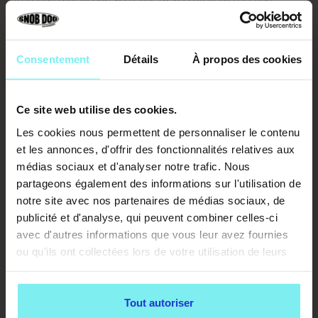
NETTOYER LE MATELAS ET LA
Consentement
Détails
À propos des cookies
COUETTE : L'ÉTAPE QUI CASSE LE
CERCLE VICIEUX
Ce site web utilise des cookies.
Les cookies nous permettent de personnaliser le contenu
La méthode qui élimine vraiment l'odeur
et les annonces, d'offrir des fonctionnalités relatives aux
Éponge un maximum, puis sature la zone d'un
médias sociaux et d'analyser notre trafic. Nous
nettoyant enzymatique
(il digère les composés
partageons également des informations sur l'utilisation de
de l'urine — le seul qui trompe le nez du chat) ou, à
notre site avec nos partenaires de médias sociaux, de
défaut, d'un mélange eau + vinaigre suivi, une fois
publicité et d'analyse, qui peuvent combiner celles-ci
sec, d'une couche de
bicarbonate de soude
avec d'autres informations que vous leur avez fournies
laissée plusieurs heures avant aspiration. Surtout,
ou qu'ils ont collectées lors de votre utilisation de leurs
jamais de javel
: son odeur attire les chats et
services.
transforme ton matelas en aimant à pipi.
Couette et housse : machine à 60 °C si possible.
Tout autoriser