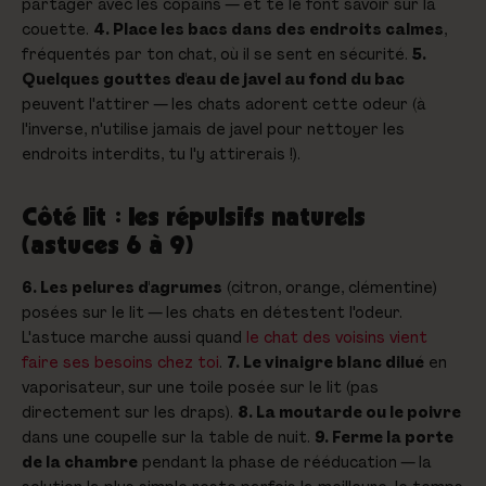
partager avec les copains — et te le font savoir sur la
couette.
4. Place les bacs dans des endroits calmes
,
fréquentés par ton chat, où il se sent en sécurité.
5.
Quelques gouttes d'eau de javel au fond du bac
peuvent l'attirer — les chats adorent cette odeur (à
l'inverse, n'utilise jamais de javel pour nettoyer les
endroits interdits, tu l'y attirerais !).
Côté lit : les répulsifs naturels
(astuces 6 à 9)
6. Les pelures d'agrumes
(citron, orange, clémentine)
posées sur le lit — les chats en détestent l'odeur.
L'astuce marche aussi quand
le chat des voisins vient
faire ses besoins chez toi
.
7. Le vinaigre blanc dilué
en
vaporisateur, sur une toile posée sur le lit (pas
directement sur les draps).
8. La moutarde ou le poivre
dans une coupelle sur la table de nuit.
9. Ferme la porte
de la chambre
pendant la phase de rééducation — la