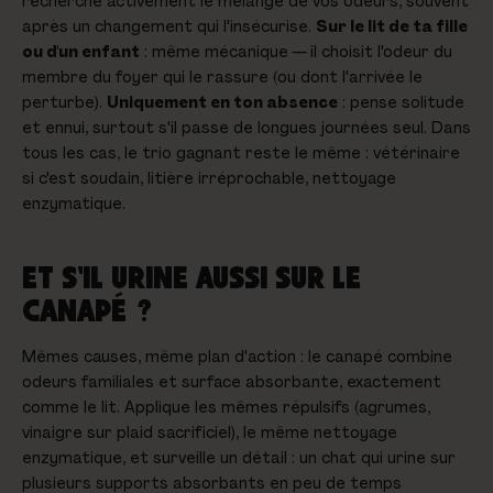
recherche activement le mélange de vos odeurs, souvent
après un changement qui l'insécurise.
Sur le lit de ta fille
ou d'un enfant
: même mécanique — il choisit l'odeur du
membre du foyer qui le rassure (ou dont l'arrivée le
perturbe).
Uniquement en ton absence
: pense solitude
et ennui, surtout s'il passe de longues journées seul. Dans
tous les cas, le trio gagnant reste le même : vétérinaire
si c'est soudain, litière irréprochable, nettoyage
enzymatique.
ET S'IL URINE AUSSI SUR LE
CANAPÉ ?
Mêmes causes, même plan d'action : le canapé combine
odeurs familiales et surface absorbante, exactement
comme le lit. Applique les mêmes répulsifs (agrumes,
vinaigre sur plaid sacrificiel), le même nettoyage
enzymatique, et surveille un détail : un chat qui urine sur
plusieurs
supports absorbants en peu de temps