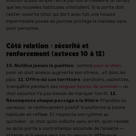
solution la plus simple reste parfois la meilleure, le temps
que les nouvelles habitudes s'installent. Si la porte doit
rester ouverte (chat qui dort avec toi), une housse
imperméable posée en journée protège le matelas sans
punir personne.
Côté relation : sécurité et
renforcement (astuces 10 à 12)
10. N'utilise jamais la punition
: comme
pour le chien
,
punir un chat anxieux augmente son stress… et donc les
pipis.
11. Offre-lui son territoire
: perchoirs, cachettes,
tranquillité pendant ses
longues heures de sommeil
— un
chat sécurisé n'a pas besoin de marquer ton lit.
12.
Récompense chaque passage à la litière
(friandise ou
caresse) : le renforcement positif transforme la bonne
habitude en réflexe. Et respecte son rythme au
quotidien : un chat qu'on sollicite sans arrêt, qu'on réveille
ou qu'on porte à contretemps accumule de l'anxiété —
attends qu'il vienne vers toi, tu verras la différence.