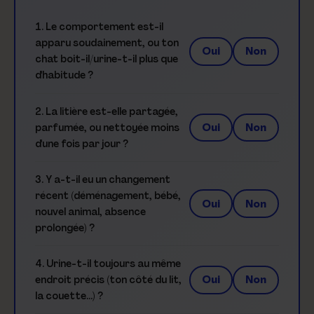
1. Le comportement est-il
apparu soudainement, ou ton
Oui
Non
chat boit-il/urine-t-il plus que
d'habitude ?
2. La litière est-elle partagée,
Oui
Non
parfumée, ou nettoyée moins
d'une fois par jour ?
3. Y a-t-il eu un changement
récent (déménagement, bébé,
Oui
Non
nouvel animal, absence
prolongée) ?
4. Urine-t-il toujours au même
Oui
Non
endroit précis (ton côté du lit,
la couette…) ?