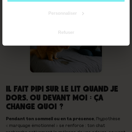
Personnaliser
Refuser
IL FAIT PIPI SUR LE LIT QUAND JE
DORS, OU DEVANT MOI : ÇA
CHANGE QUOI ?
Pendant ton sommeil ou en ta présence
, l'hypothèse
« marquage émotionnel » se renforce : ton chat