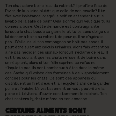
Ton chat adore boire l’eau du robinet? Il préfère l’eau de
l’évier de la cuisine plutôt que celle de son écuelle? Il te
fixe avec insistance lorsqu’il a soif en attendant sur le
lavabo de la salle de bain? Cela signifie qu’il veut que tu lui
donnes à boire. Cette demande est contraignante
lorsque le chat boude sa gamelle et tu te sens obligé de
lui donner à boire au robinet de peur qu’il ne s’hydrate
pas… D’ailleurs, si ton compagnon ne boit pas assez, il
peut être sujet aux calculs urinaires, alors fais attention
à ne pas négliger ces signaux lorsqu’il réclame de l’eau. Il
est très courant que les chats refusent de boire dans
un récipient, alors si ton félin exprime ce refus ne
t’inquiète pas, ils sont nombreux à être dans le même
cas. Sache qu’il existe des fontaines à eaux spécialement
conçues pour les chats. Ce sont des appareils qui
distribuent un filet d’eau et la recyclent afin de la garder
pure et fraiche. L’investissement en vaut peut-être la
peine et t’évitera d’ouvrir constamment le robinet. Ton
chat restera hydraté même en ton absence.
CERTAINS ALIMENTS SONT