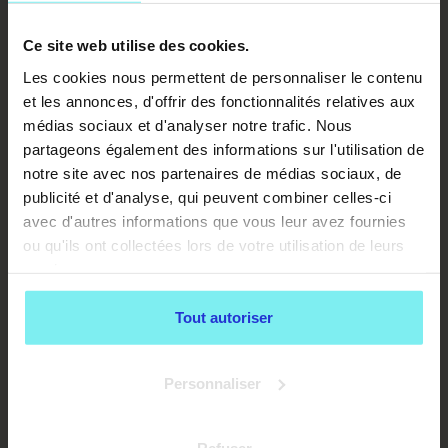
essaie, la grimace vaut le coup d’un fou rire!
Ce site web utilise des cookies.
Les cookies nous permettent de personnaliser le contenu
et les annonces, d'offrir des fonctionnalités relatives aux
médias sociaux et d'analyser notre trafic. Nous
partageons également des informations sur l'utilisation de
TÉLÉCHARGE LA
notre site avec nos partenaires de médias sociaux, de
BROCHURE
publicité et d'analyse, qui peuvent combiner celles-ci
avec d'autres informations que vous leur avez fournies
ou qu'ils ont collectées lors de votre utilisation de leurs
services.
Tout autoriser
Personnaliser
En soumettant ce formulaire, j'accepte que les informations saisies soient