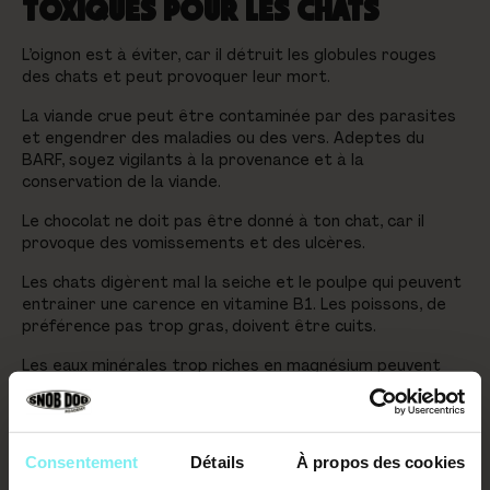
TOXIQUES POUR LES CHATS
L’oignon est à éviter, car il détruit les globules rouges
des chats et peut provoquer leur mort.
La viande crue peut être contaminée par des parasites
et engendrer des maladies ou des vers. Adeptes du
BARF, soyez vigilants à la provenance et à la
conservation de la viande.
Le chocolat ne doit pas être donné à ton chat, car il
provoque des vomissements et des ulcères.
Les chats digèrent mal la seiche et le poulpe qui peuvent
entrainer une carence en vitamine B1. Les poissons, de
préférence pas trop gras, doivent être cuits.
Les eaux minérales trop riches en magnésium peuvent
causer des calculs urinaires.
Ces quelques petites histoires te permettront de
connaitre encore mieux ton chat, et si tu n’as jamais
Consentement
Détails
À propos des cookies
essayé de lui faire sentir l’épluchure d’une mandarine,