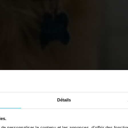
Détails
ies.
e personnaliser le contenu et les annonces, d'offrir des fonctio