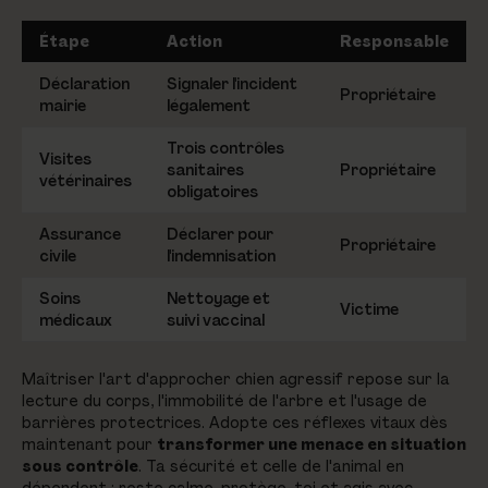
Étape
Action
Responsable
Déclaration
Signaler l'incident
Propriétaire
mairie
légalement
Trois contrôles
Visites
sanitaires
Propriétaire
vétérinaires
obligatoires
Assurance
Déclarer pour
Propriétaire
civile
l'indemnisation
Soins
Nettoyage et
Victime
médicaux
suivi vaccinal
Maîtriser l'art d'approcher chien agressif repose sur la
lecture du corps, l'immobilité de l'arbre et l'usage de
barrières protectrices. Adopte ces réflexes vitaux dès
maintenant pour
transformer une menace en situation
sous contrôle
. Ta sécurité et celle de l'animal en