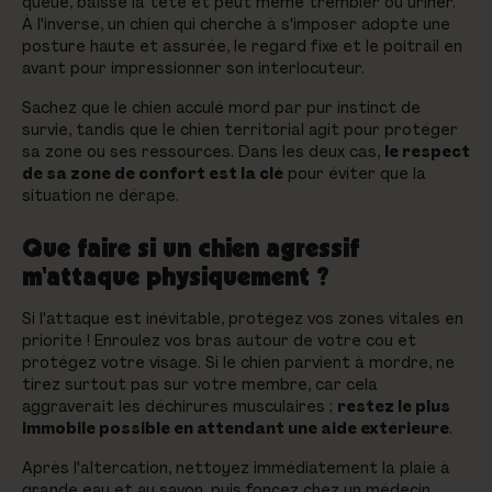
queue, baisse la tête et peut même trembler ou uriner.
À l'inverse, un chien qui cherche à s'imposer adopte une
posture haute et assurée, le regard fixe et le poitrail en
avant pour impressionner son interlocuteur.
Sachez que le chien acculé mord par pur instinct de
survie, tandis que le chien territorial agit pour protéger
sa zone ou ses ressources. Dans les deux cas,
le respect
de sa zone de confort est la clé
pour éviter que la
situation ne dérape.
Que faire si un chien agressif
m'attaque physiquement ?
Si l'attaque est inévitable, protégez vos zones vitales en
priorité ! Enroulez vos bras autour de votre cou et
protégez votre visage. Si le chien parvient à mordre, ne
tirez surtout pas sur votre membre, car cela
aggraverait les déchirures musculaires ;
restez le plus
immobile possible en attendant une aide extérieure
.
Après l'altercation, nettoyez immédiatement la plaie à
grande eau et au savon, puis foncez chez un médecin.