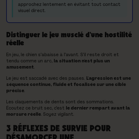
approchez lentement en évitant tout contact
visuel direct.
Distinguer le jeu musclé d'une hostilité
réelle
En jeu, le chien s'abaisse à l'avant. S'il reste droit et
tendu comme un arc,
la situation n'est plus un
amusement
.
Le jeu est saccadé avec des pauses.
L'agression est une
séquence continue, fluide et focalisée sur une cible
précise
.
Les claquements de dents sont des sommations.
Écoutez ce bruit sec, c'est
le dernier rempart avant la
morsure réelle
. Soyez vigilant.
3 RÉFLEXES DE SURVIE POUR
DÉSAMORCER UNE