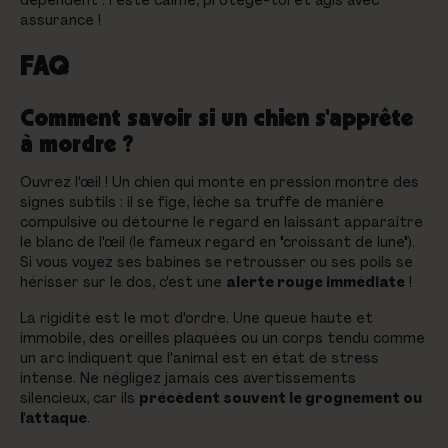
dépendent : reste calme, protège-toi et agis avec
assurance !
FAQ
Comment savoir si un chien s'apprête
à mordre ?
Ouvrez l'œil ! Un chien qui monte en pression montre des
signes subtils : il se fige, lèche sa truffe de manière
compulsive ou détourne le regard en laissant apparaître
le blanc de l'œil (le fameux regard en "croissant de lune").
Si vous voyez ses babines se retrousser ou ses poils se
hérisser sur le dos, c'est une
alerte rouge immédiate
!
La rigidité est le mot d'ordre. Une queue haute et
immobile, des oreilles plaquées ou un corps tendu comme
un arc indiquent que l'animal est en état de stress
intense. Ne négligez jamais ces avertissements
silencieux, car ils
précèdent souvent le grognement ou
l'attaque
.