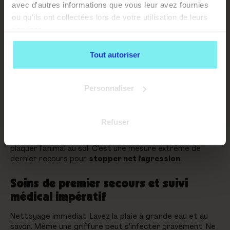
avec d'autres informations que vous leur avez fournies
ou qu'ils ont collectées lors de votre utilisation de leurs
services.
Tout autoriser
Personnaliser
Refuser
Immobilisation. Si possible, utilisez votre poids pour
plaquer l'animal au sol. C'est une mesure extrême de
dernier recours pour
stopper net l'agression
.
Soins de premier secours et suivi
médical impératif
Nettoyage immédiat. Lavez la plaie à grande eau et au
savon. Même une griffure peut s'infecter gravement. Ne