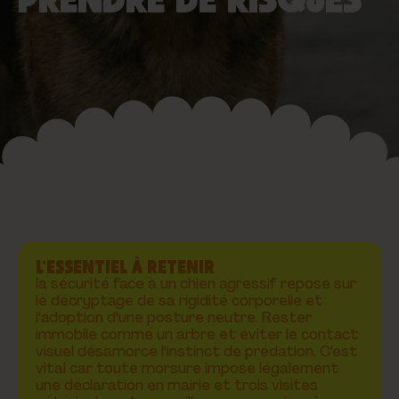
L’ESSENTIEL À RETENIR
la sécurité face à un chien agressif repose sur
le décryptage de sa rigidité corporelle et
l'adoption d'une posture neutre. Rester
immobile comme un arbre et éviter le contact
visuel désamorce l'instinct de prédation. C'est
vital car toute morsure impose légalement
une déclaration en mairie et trois visites