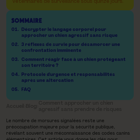
vétérinaires de surveillance sous quinze jours.
SOMMAIRE
01.
Décrypter le langage corporel pour
approcher un chien agressif sans risque
02.
3 réflexes de survie pour désamorcer une
confrontation imminente
03.
Comment réagir face à un chien protégeant
son territoire ?
04.
Protocole d'urgence et responsabilités
après une altercation
05.
FAQ
Comment approcher un chien
Accueil
›
Blog
›
agressif sans prendre de risques
Le nombre de morsures signalées reste une
préoccupation majeure pour la sécurité publique,
révélant souvent une méconnaissance des codes canins
élémentaires. Cet article vous donne les clés pour