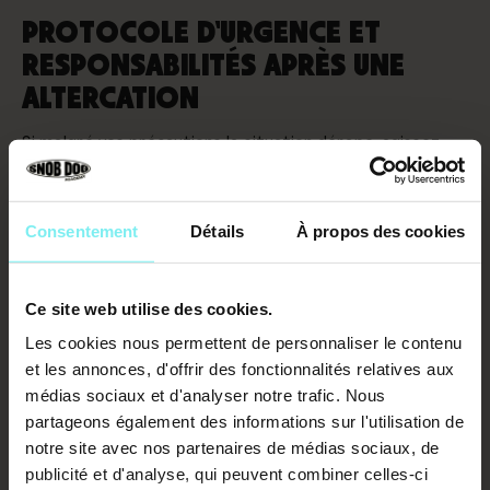
PROTOCOLE D'URGENCE ET
RESPONSABILITÉS APRÈS UNE
ALTERCATION
Si malgré vos précautions la situation dérape, agissez
avec méthode pour
limiter les dégâts physiques et
juridiques
.
Consentement
Détails
À propos des cookies
Que faire si l'attaque se produit
malgré tout ?
Protection vitale. Enroulez vos bras autour du cou.
Ce site web utilise des cookies.
Protégez votre visage.
Les zones molles sont les plus
Les cookies nous permettent de personnaliser le contenu
vulnérables
lors d'une attaque canine.
et les annonces, d'offrir des fonctionnalités relatives aux
Ne pas tirer. Si le chien mord, ne retirez pas votre bras.
médias sociaux et d'analyser notre trafic. Nous
Cela aggrave les déchirures.
Laissez le membre dans la
partageons également des informations sur l'utilisation de
gueule en attendant le dégagement
.
notre site avec nos partenaires de médias sociaux, de
publicité et d'analyse, qui peuvent combiner celles-ci