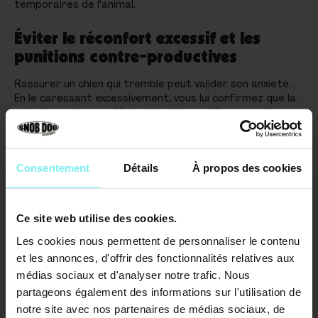
temporaires de l'animal.
Éviter le réconfort excessif et les
punitions contre-productives
Rassurer un chien qui tremble peut valider son anxiété.
En le caressant excessivement, vous lui confirmez que la
situation est grave. Votre intention est bonne, mais
l'effet est inverse
.
Bannissez les méthodes coercitives comme la soumission
physique. Selon les conseils pour
gagner la confiance d'un
Consentement
Détails
À propos des cookies
chien
,
offrir un espace sécurisé est bien plus efficace
.
Ne forcez jamais le contact.
Ce site web utilise des cookies.
Face aux aboiements, restez neutre. Éloignez-vous
calmement sans crier ni tirer sur la laisse.
Votre
Les cookies nous permettent de personnaliser le contenu
indifférence face au stimulus stressant est un signal
et les annonces, d'offrir des fonctionnalités relatives aux
de sécurité puissant
.
médias sociaux et d'analyser notre trafic. Nous
partageons également des informations sur l'utilisation de
notre site avec nos partenaires de médias sociaux, de
La punition sur un chien peureux est le