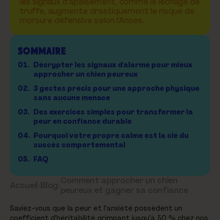
les signaux d'apaisement, comme le léchage de
truffe, augmente drastiquement le risque de
morsure défensive selon l'Anses.
SOMMAIRE
01.
Décrypter les signaux d'alarme pour mieux
approcher un chien peureux
02.
3 gestes précis pour une approche physique
sans aucune menace
03.
Des exercices simples pour transformer la
peur en confiance durable
04.
Pourquoi votre propre calme est la clé du
succès comportemental
05.
FAQ
Comment approcher un chien
Accueil
›
Blog
›
peureux et gagner sa confiance
Saviez-vous que la peur et l'anxiété possèdent un
coefficient d'héritabilité grimpant jusqu'à 50 % chez nos