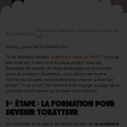
Comment devenir toiletteur canin et
Accueil
›
Blog
›
félin ?
https://youtu.be/tLcJcAACoA4
Tu es décidé à devenir
toiletteur canin et félin
? Tu es au
bon endroit ! C'est un très beau projet, mais qui
demande du travail, de l'apprentissage et une bonne
dose de passion ! Ensemble, nous allons reprendre
toutes les étapes essentielles pour mener à bien ton
projet. Tu es prêt ? Je t’emmène en voyage au pays de la
création d’entreprise et du bien-être animal !
1ʳᵉ ÉTAPE : LA FORMATION POUR
DEVENIR TOILETTEUR
Tu t’attends à ce que je te donne le nom de
la meilleure