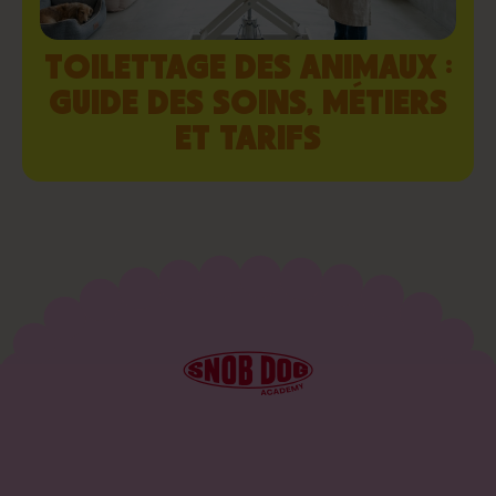
TOILETTAGE DES ANIMAUX :
GUIDE DES SOINS, MÉTIERS
ET TARIFS