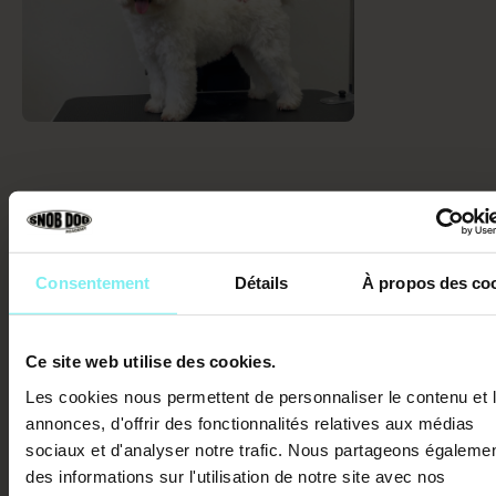
Retirez les poils par petites pincées. Utilisez éventuellemen
poudre adhérente spécifique. Le conduit doit être
dégagé 
laisser respirer la peau fine
. C'est un geste d'entretien
indispensable.
Consentement
Détails
À propos des co
Hydrater la barrière cutanée après le
toilettage
Ce site web utilise des cookies.
Après l'effort mécanique, la peau est temporairement vulné
Les cookies nous permettent de personnaliser le contenu et 
Appliquez un masque hydratant ou un soin apaisant
. Le
annonces, d'offrir des fonctionnalités relatives aux médias
aide aussi à purifier les pores.
sociaux et d'analyser notre trafic. Nous partageons égaleme
des informations sur l'utilisation de notre site avec nos
Une bonne hydratation garantit une
repousse saine
. Elle é