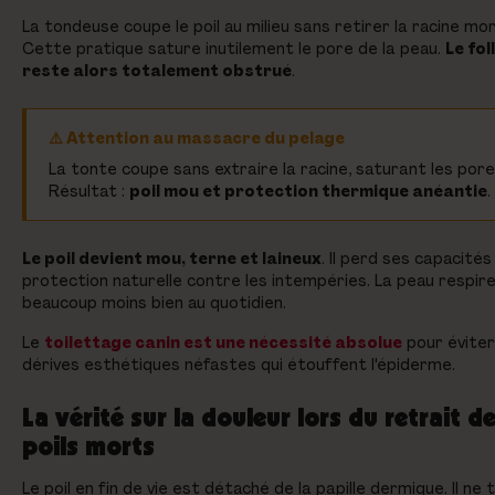
La tondeuse coupe le poil au milieu sans retirer la racine mo
Cette pratique sature inutilement le pore de la peau.
Le fol
reste alors totalement obstrué
.
⚠️ Attention au massacre du pelage
La tonte coupe sans extraire la racine, saturant les pore
Résultat :
poil mou et protection thermique anéantie
.
Le poil devient mou, terne et laineux
. Il perd ses capacités
protection naturelle contre les intempéries. La peau respir
beaucoup moins bien au quotidien.
Le
toilettage canin est une nécessité absolue
pour éviter
dérives esthétiques néfastes qui étouffent l'épiderme.
La vérité sur la douleur lors du retrait d
poils morts
Le poil en fin de vie est détaché de la papille dermique. Il ne 