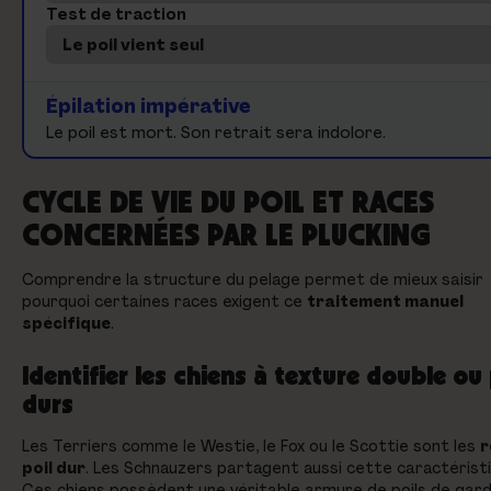
Test de traction
Épilation impérative
Le poil est mort. Son retrait sera indolore.
CYCLE DE VIE DU POIL ET RACES
CONCERNÉES PAR LE PLUCKING
Comprendre la structure du pelage permet de mieux saisir
pourquoi certaines races exigent ce
traitement manuel
spécifique
.
Identifier les chiens à texture double ou 
durs
Les Terriers comme le Westie, le Fox ou le Scottie sont les
r
poil dur
. Les Schnauzers partagent aussi cette caractéristi
Ces chiens possèdent une véritable armure de poils de gar