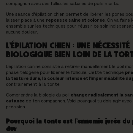
compagnon avec des follicules saturés de poils morts.
Une séance d'épilation chien permet de libérer les pores po
laisser place à une
repousse saine et colorée
. On va faire 
ensemble sur les techniques pour réussir ce soin indispensa
aucune douleur.
L'ÉPILATION CHIEN : UNE NÉCESSITÉ
BIOLOGIQUE BIEN LOIN DE LA TOR
L'épilation canine consiste à retirer manuellement le poil mo
phase télogène pour libérer le follicule. Cette technique
pré
la texture dure, la couleur intense et l'imperméabilité du
contrairement à la tonte.
Comprendre la biologie du poil
change radicalement la san
cutanée
de ton compagnon. Voici pourquoi tu dois agir avec
précision.
Pourquoi la tonte est l'ennemie jurée du 
dur