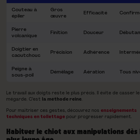
Couteau à
Gros
Efficacité
Confirm
épiler
œuvre
Pierre
Finition
Douceur
Débuta
volcanique
Doigtier en
Précision
Adhérence
Interméd
caoutchouc
Peigne à
Démêlage
Aération
Tous niv
sous-poil
Le travail aux doigts reste le plus précis. Il évite de casser le
mégarde. C'est
la méthode reine
.
Pour maîtriser ces gestes, découvrez nos
enseignements
techniques en toilettage
pour progresser rapidement.
Habituer le chiot aux manipulations dès 
plus jeune âge