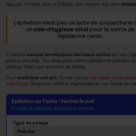
que par friction dans le follicule. Son retrait est donc
indol
L'épilation n'est pas un acte de coquetterie 
un
soin d'hygiène vital
pour la santé de
l'épiderme canin.
Il n'existe
aucune terminaison nerveuse active
sur ces tig
pilaires mortes. Ton chien peut même s'endormir pendant la
séance. C'est une question de timing.
Pour
maîtriser cet art
, forme-toi sur
les bases théoriques
toilettage
. Respecte enfin la physiologie de ton fidèle parte
Épilation ou Tonte : testez le poil
Évaluez la maturité du poil en 2 critères
Type de pelage