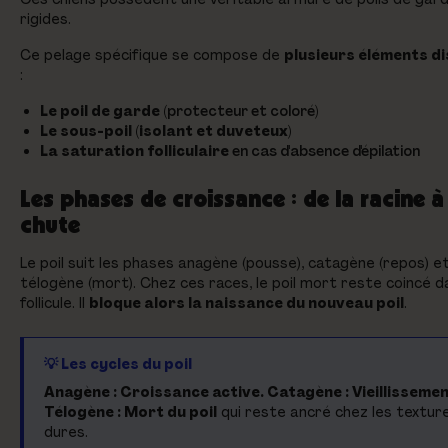
rigides.
Ce pelage spécifique se compose de
plusieurs éléments di
:
Le poil de garde
(protecteur et coloré)
Le sous-poil (isolant et duveteux)
La saturation folliculaire
en cas d'absence d'épilation
Les phases de croissance : de la racine à
chute
Le poil suit les phases anagène (pousse), catagène (repos) e
télogène (mort). Chez ces races, le poil mort reste coincé d
follicule. Il
bloque alors la naissance du nouveau poil
.
💡 Les cycles du poil
Anagène : Croissance active. Catagène : Vieillissemen
Télogène : Mort du poil
qui reste ancré chez les textur
dures.