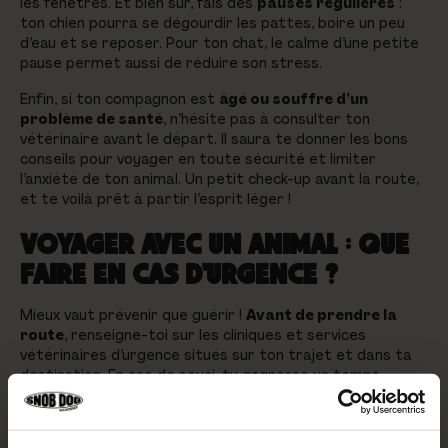
les fenêtres. Et bien sûr, fais des
pauses régulières
:
ton chien pourra se dégourdir les pattes, boire un peu
d’eau et se reposer. Pour ton chat, le calme d’une petite
pause permet aussi de réduire son stress.
Enfin, si ton compagnon est
âgé ou souffre d’un
problème de santé
, n’hésite pas à consulter ton
vétérinaire avant le départ. Il saura te donner les bons
conseils pour voyager en toute sécurité et limiter
l’anxiété de ton animal. Un petit check-up avant la route,
et te voilà prêt à partir l’esprit léger !
VOYAGER AVEC UN ANIMAL : QUE
FAIRE EN CAS D'URGENCE ?
Mieux vaut prévenir que guérir !
Avant de prendre la
route
, renseigne-toi sur les cliniques et services
vétérinaires d’urgence situés sur ton trajet et dans ta
destination. En cas de souci, tu gagneras un temps
précieux. Garde aussi
tous les documents importants
à portée de main
: passeport pour animaux, carnet de
vaccination, certificat de bonne santé, ordonnances ou