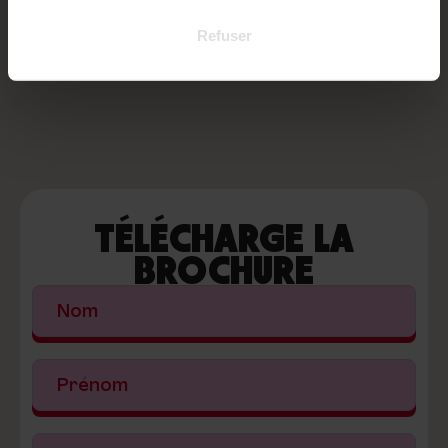
pas ses jouets ou sa couverture préférée, ce petit bout
de maison qui le rassure tant ! Alors, prêt à attacher ta
Refuser
ceinture et à prendre la route avec ton fidèle
compagnon ?
TÉLÉCHARGE LA
BROCHURE