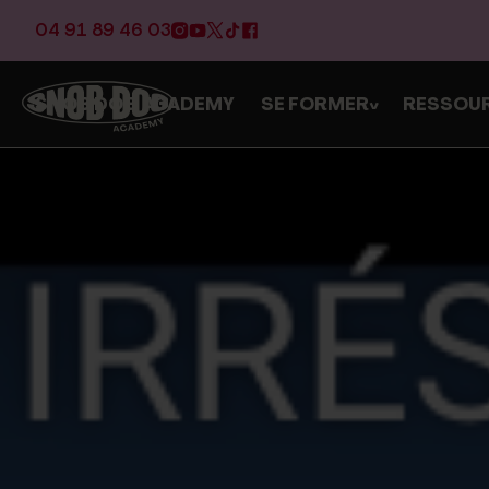
04 91 89 46 03
SNOB DOG ACADEMY
SE FORMER
RESSOU
>