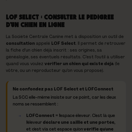
LOF SELECT : CONSULTER LE PEDIGREE
D'UN CHIEN EN LIGNE
La Société Centrale Canine met à disposition un outil de
consultation
appelé
LOF Select
. Il permet de retrouver
la fiche d'un chien déjà inscrit : ses origines, sa
généalogie, ses éventuels résultats. C'est l'outil à utiliser
quand vous voulez
vérifier un chien qui existe déjà
(le
vôtre, ou un reproducteur qu'on vous propose).
Ne confondez pas LOF Select et LOFConnect
La SCC elle-même insiste sur ce point, car les deux
noms se ressemblent :
LOFConnect
= l'espace
éleveur
. C'est là que
l'éleveur
déclare une saillie et une portée
,
et c'est via cet espace qu'on
vérifie qu'une