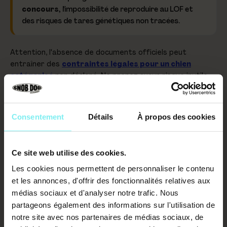
concours
, l'impossibilité de reproduire au LOF et
des risques de tares génétiques non tracées.
Attention, l'absence de documents officiels peut
entraîner des
contraintes légales pour un chien
catégorisé
non déclaré. Ne prenez aucun risque inutile
pour votre sécurité et celle de l'animal.
Consentement
Détails
À propos des cookies
« J'AI DÉJÀ UN CHIEN, COMMENT SAVOIR
S'IL EST LOF ? »
Ce site web utilise des cookies.
Jusqu'ici, nous avons vu comment
vérifier la portée d'un
éleveur
avant d'acheter. Mais beaucoup de propriétaires
Les cookies nous permettent de personnaliser le contenu
se posent la question
après coup
: « mon chien, déjà à la
et les annonces, d'offrir des fonctionnalités relatives aux
maison, est-il vraiment inscrit au LOF ? » Bonne nouvelle :
médias sociaux et d'analyser notre trafic. Nous
vous pouvez le vérifier vous-même, sans passer par
partageons également des informations sur l'utilisation de
l'éleveur.
notre site avec nos partenaires de médias sociaux, de