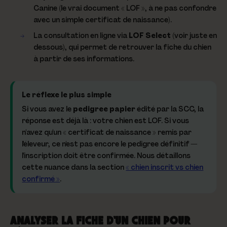
Canine (le vrai document « LOF », à ne pas confondre
avec un simple certificat de naissance).
La consultation en ligne via
LOF Select
(voir juste en
dessous), qui permet de retrouver la fiche du chien
à partir de ses informations.
Le réflexe le plus simple
Si vous avez le
pedigree papier
édité par la SCC, la
réponse est déjà là : votre chien est LOF. Si vous
n'avez qu'un « certificat de naissance » remis par
l'éleveur, ce n'est
pas encore
le pedigree définitif —
l'inscription doit être confirmée. Nous détaillons
cette nuance dans la section
« chien inscrit vs chien
confirmé »
.
ANALYSER LA FICHE D'UN CHIEN POUR