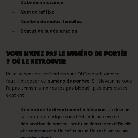
Date de naissance
Nom de l'affixe
Nombre de mâles/femelles
Statut de la déclaration
VOUS N'AVEZ PAS LE NUMÉRO DE PORTÉE
? OÙ LE RETROUVER
Pour lancer une vérification sur LOFConnect, encore
faut-il disposer du
numéro de portée
. Si l'éleveur ne vous
l'a pas transmis, ne restez pas bloqué : plusieurs pistes
existent.
Demandez-le directement à l'éleveur.
Un éleveur
sérieux communique sans hésiter le numéro de
déclaration de portée : c'est une démarche officielle
et transparente. Un refus ou un flou est, en soi, un
premier signal.