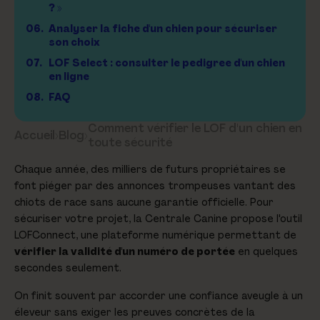
? »
06.
Analyser la fiche d'un chien pour sécuriser
son choix
07.
LOF Select : consulter le pedigree d'un chien
en ligne
08.
FAQ
Comment vérifier le LOF d'un chien en
Accueil
›
Blog
›
toute sécurité
Chaque année, des milliers de futurs propriétaires se
font piéger par des annonces trompeuses vantant des
chiots de race sans aucune garantie officielle. Pour
sécuriser votre projet, la Centrale Canine propose l'outil
LOFConnect, une plateforme numérique permettant de
vérifier la validité d'un numéro de portée
en quelques
secondes seulement.
On finit souvent par accorder une confiance aveugle à un
éleveur sans exiger les preuves concrètes de la