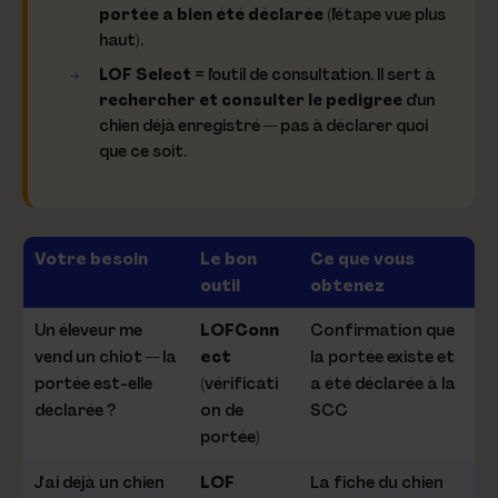
portée a bien été déclarée
(l'étape vue plus
haut).
LOF Select
= l'outil de
consultation
. Il sert à
rechercher et consulter le pedigree
d'un
chien déjà enregistré — pas à déclarer quoi
que ce soit.
Votre besoin
Le bon
Ce que vous
outil
obtenez
Un éleveur me
LOFConn
Confirmation que
vend un chiot — la
ect
la portée existe et
portée est-elle
(vérificati
a été déclarée à la
déclarée ?
on de
SCC
portée)
J'ai déjà un chien
LOF
La fiche du chien