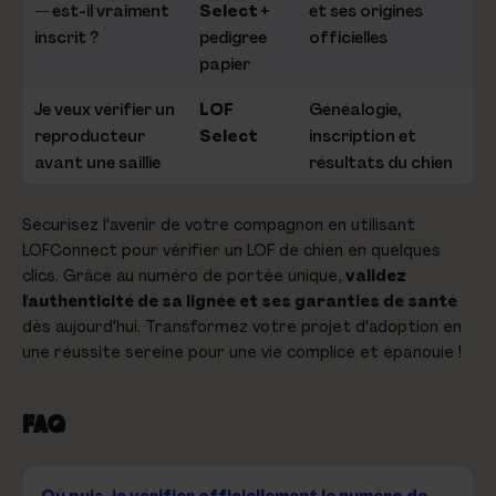
— est-il vraiment
Select
+
et ses origines
inscrit ?
pedigree
officielles
papier
Je veux vérifier un
LOF
Généalogie,
reproducteur
Select
inscription et
avant une saillie
résultats du chien
Sécurisez l'avenir de votre compagnon en utilisant
LOFConnect pour vérifier un LOF de chien en quelques
clics. Grâce au numéro de portée unique,
validez
l'authenticité de sa lignée et ses garanties de santé
dès aujourd'hui. Transformez votre projet d'adoption en
une réussite sereine pour une vie complice et épanouie !
FAQ
Où puis-je vérifier officiellement le numéro de