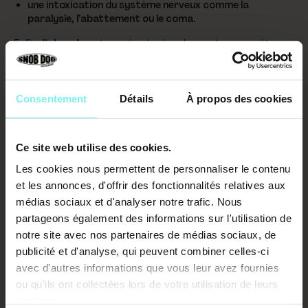
une intoxication du système nerveux comme la
paralysie, l’abattement ou le coma.
Enfin,
l’alcool
peut aussi entraîner la mort par arrêt
respiratoire. Alors, gare aux gouttes qui tombent ou aux
verres qui se renversent !
LES DANGERS DE NOËL POUR UN
Consentement
Détails
À propos des cookies
CHIEN : QUE FAUT-IL RETENIR ?
Ce site web utilise des cookies.
Les fêtes de fin d’année sont un moment merveilleux à
passer avec ses proches. Toutefois, en tant que
Les cookies nous permettent de personnaliser le contenu
partenaire de vie d'un chien, tu te dois de respecter la
et les annonces, d'offrir des fonctionnalités relatives aux
sécurité de ton animal de compagnie, afin que tout se
médias sociaux et d'analyser notre trafic. Nous
passe bien. En gardant sapin, décorations et plantes en
partageons également des informations sur l'utilisation de
hauteur, et en faisant attention au
repas de Noël
, vous
passerez tous un super moment convivial, c'est sûr !
notre site avec nos partenaires de médias sociaux, de
publicité et d'analyse, qui peuvent combiner celles-ci
avec d'autres informations que vous leur avez fournies
ou qu'ils ont collectées lors de votre utilisation de leurs
services.