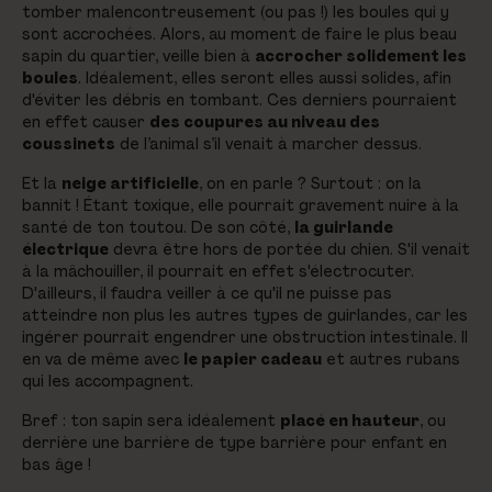
tomber malencontreusement (ou pas !) les boules qui y
sont accrochées. Alors, au moment de faire le plus beau
sapin du quartier, veille bien à
accrocher solidement les
boules
. Idéalement, elles seront elles aussi solides, afin
d'éviter les débris en tombant. Ces derniers pourraient
en effet causer
des coupures au niveau des
coussinets
de l’animal s’il venait à marcher dessus.
Et la
neige artificielle
, on en parle ? Surtout : on la
bannit ! Étant toxique, elle pourrait gravement nuire à la
santé de ton toutou. De son côté,
la guirlande
électrique
devra être hors de portée du chien. S'il venait
à la mâchouiller, il pourrait en effet s'électrocuter.
D'ailleurs, il faudra veiller à ce qu'il ne puisse pas
atteindre non plus les autres types de guirlandes, car les
ingérer pourrait engendrer une obstruction intestinale. Il
en va de même avec
le papier cadeau
et autres rubans
qui les accompagnent.
Bref : ton sapin sera idéalement
placé en hauteur
, ou
derrière une barrière de type barrière pour enfant en
bas âge !