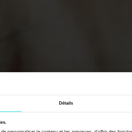
Détails
ies.
e personnaliser le contenu et les annonces, d'offrir des fonctio