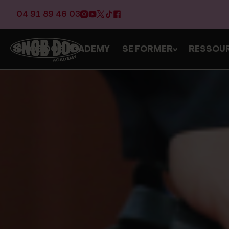
04 91 89 46 03
SNOB DOG ACADEMY
SE FORMER
RESSOU
>