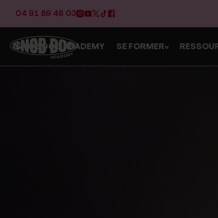
04 91 89 46 03
SNOB DOG ACADEMY
SE FORMER
RESSOU
>