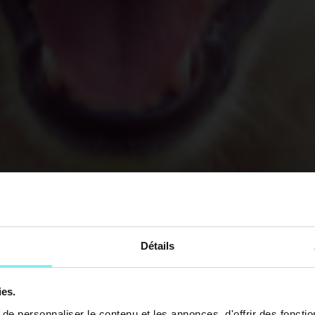
Détails
ies.
e personnaliser le contenu et les annonces, d'offrir des fonctio