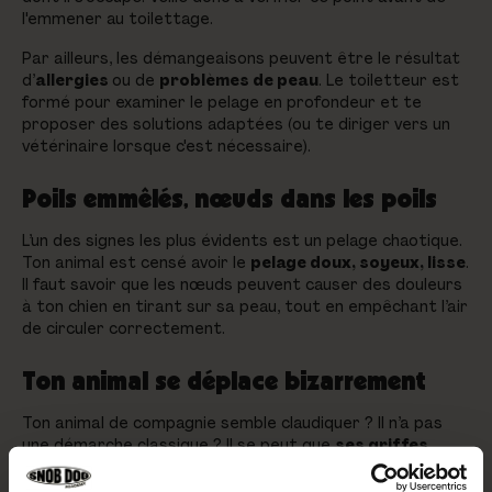
l'emmener au toilettage.
Par ailleurs, les démangeaisons peuvent être le résultat
d’
allergies
ou de
problèmes de peau
. Le toiletteur est
formé pour examiner le pelage en profondeur et te
proposer des solutions adaptées (ou te diriger vers un
vétérinaire lorsque c'est nécessaire).
Poils emmêlés, nœuds dans les poils
L’un des signes les plus évidents est un pelage chaotique.
Ton animal est censé avoir le
pelage doux, soyeux, lisse
.
Il faut savoir que les nœuds peuvent causer des douleurs
à ton chien en tirant sur sa peau, tout en empêchant l’air
de circuler correctement.
Ton animal se déplace bizarrement
Ton animal de compagnie semble claudiquer ? Il n’a pas
une démarche classique ? Il se peut que
ses griffes
soient trop longues
. Le toiletteur les coupera
proprement, ce qui permettra à ton chien de retrouver