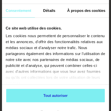
une démarche naturelle.
Consentement
Détails
À propos des cookies
Ton animal dégage une mauvaise
odeur
Ce site web utilise des cookies.
Il est normal qu’un chien sente parfois mauvais,
Les cookies nous permettent de personnaliser le contenu
notamment s’il sort beaucoup. Toutefois, l’odeur n’est
pas censée durer. Dans le cas contraire, et
si l’odeur
et les annonces, d'offrir des fonctionnalités relatives aux
persiste malgré un bain
: go chez le toiletteur ! Cela
médias sociaux et d'analyser notre trafic. Nous
peut en effet être le signe d’une infection de la peau, des
partageons également des informations sur l'utilisation de
oreilles ou de problèmes dentaires. Le toiletteur saura
notre site avec nos partenaires de médias sociaux, de
identifier ces odeurs inhabituelles et pourra t’orienter
publicité et d'analyse, qui peuvent combiner celles-ci
vers un vétérinaire si nécessaire.
avec d'autres informations que vous leur avez fournies
LE TOILETTAGE CANIN ET FÉLIN,
ou qu'ils ont collectées lors de votre utilisation de leurs
EN BREF…
services.
Un toilettage régulier contribue non seulement au super
Tout autoriser
look de ton animal, mais aussi à sa santé et à son bien-
être global. Alors,
halte aux préjugés sur le toilettage
!
Bien au-delà du côté esthétique, une séance chez le