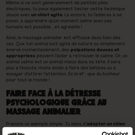
Même si ce sont généralement de petites piles
électriques, tu peux également tester cette technique
douce avec
un chiot agité
. Là encore, tu l’aideras à se
poser, à apprendre qu’un moment calme avec ses
humains est possible… et agréable !
Ainsi, le massage animalier est efficace dans bien des
cas. Que ton animal soit agité de nature ou simplement
énervé momentanément, des
palpations douces et
appropriées
peuvent l’aider à retrouver le calme. Or, un
animal calme est un animal mieux dans sa tête. Il sera
plus à l'écoute, moins enclin à faire des bêtises ou à
essayer d’attirer l’attention. En bref : que du bonheur
pour tout le monde !
FAIRE FACE À LA DÉTRESSE
PSYCHOLOGIQUE GRÂCE AU
MASSAGE ANIMALIER
Prenons un exemple simple. Tu viens d’
adopter un chien
ou un chat dans un refuge
. Cette expérience, souvent