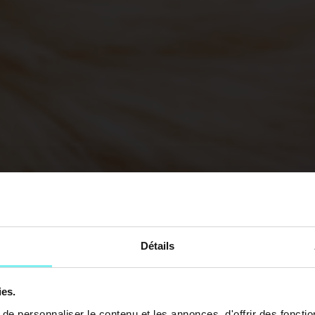
Détails
ies.
e personnaliser le contenu et les annonces, d'offrir des fonctio