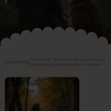
Pet Sitter : Comment ta passion pour
Accueil
›
Blog
›
les animaux peut devenir ton métier !