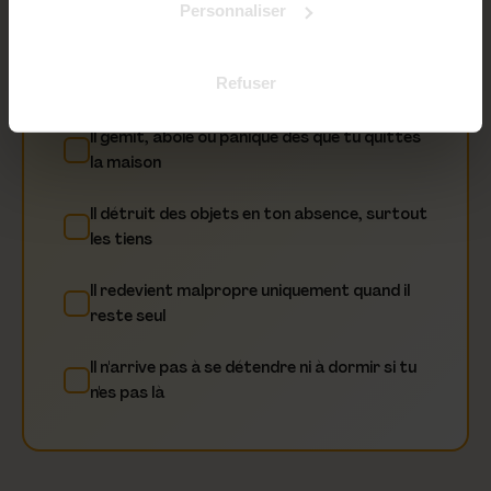
0
/5 signes cochés
Personnaliser
Il te suit dans absolument toutes les pièces,
Refuser
même pour quelques secondes
Il gémit, aboie ou panique dès que tu quittes
la maison
Il détruit des objets en ton absence, surtout
les tiens
Il redevient malpropre uniquement quand il
reste seul
Il n'arrive pas à se détendre ni à dormir si tu
n'es pas là