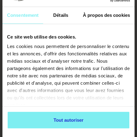
QUAND FAUT-IL S'INQUIÉTER ?
Consentement
Détails
À propos des cookies
HYPERATTACHEMENT ET ANXIÉTÉ
DE SÉPARATION
Ce site web utilise des cookies.
Les cookies nous permettent de personnaliser le contenu
Se coller pour dormir est normal et sain dans l'immense
et les annonces, d'offrir des fonctionnalités relatives aux
majorité des cas. Mais lorsque ce besoin de contact
médias sociaux et d'analyser notre trafic. Nous
devient
permanent et anxieux
, il peut cacher un
partageons également des informations sur l'utilisation de
hyperattachement : le chien ne supporte plus d'être
notre site avec nos partenaires de médias sociaux, de
séparé de toi, même quelques instants. Ce trouble,
publicité et d'analyse, qui peuvent combiner celles-ci
souvent lié à l'anxiété de séparation, mérite d'être pris
au sérieux.
avec d'autres informations que vous leur avez fournies
ou qu'ils ont collectées lors de votre utilisation de leurs
services.
🐾 Signes d'un possible hyperattachement
Tout autoriser
Coche ce que tu observes chez ton chien.