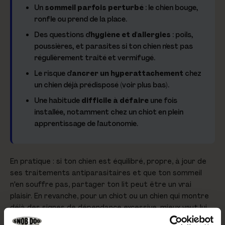
Un
sommeil parfois perturbé
: le chien bouge,
ronfle ou prend de la place.
Des questions d'
hygiène et d'allergies
: poils,
poussières, et parasites si ton chien n'est pas
régulièrement traité et vermifugé.
Le risque d'
ancrer un hyperattachement
chez
un chien déjà prédisposé (voir plus bas).
Une habitude
difficile à défaire
une fois
installée, notamment chez un chiot en plein
apprentissage de l'autonomie.
En pratique : si ton chien est équilibré, propre, à jour de
ses traitements antiparasitaires et que ton sommeil
n'en souffre pas, partager ton lit peut être un vrai
plaisir. En revanche, pour un chiot ou un chien qui montre
déjà des signes de dépendance excessive, mieux vaut lui
apprendre à dormir dans son propre couchage.