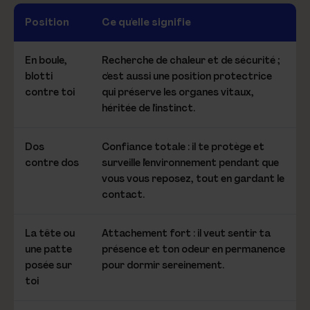
Position
Ce qu'elle signifie
En boule,
Recherche de chaleur et de sécurité ;
blotti
c'est aussi une position protectrice
contre toi
qui préserve les organes vitaux,
héritée de l'instinct.
Dos
Confiance totale : il te protège et
contre dos
surveille l'environnement pendant que
vous vous reposez, tout en gardant le
contact.
La tête ou
Attachement fort : il veut sentir ta
une patte
présence et ton odeur en permanence
posée sur
pour dormir sereinement.
toi