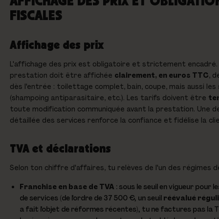
AFFICHAGE DES PRIX ET OBLIGATIO
FISCALES
Affichage des prix
L'affichage des prix est obligatoire et strictement encadré
prestation doit être affichée
clairement, en euros TTC
, d
dès l'entrée : toilettage complet, bain, coupe, mais aussi le
(shampoing antiparasitaire, etc.). Les tarifs doivent être
te
toute modification communiquée avant la prestation. Une d
détaillée des services renforce la confiance et fidélise la cli
TVA et déclarations
Selon ton chiffre d'affaires, tu relèves de l'un des régimes d
Franchise en base de TVA
: sous le seuil en vigueur pour 
de services (de l'ordre de 37 500 €, un seuil
réévalué régul
a fait l'objet de réformes récentes), tu ne factures pas la 