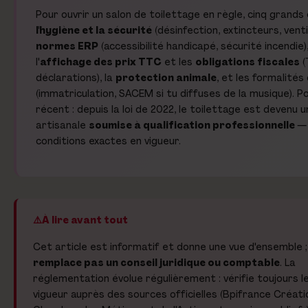
Pour ouvrir un salon de toilettage en règle, cinq grands 
l'hygiène et la sécurité
(désinfection, extincteurs, ventil
normes ERP
(accessibilité handicapé, sécurité incendie)
l'
affichage des prix TTC
et les
obligations fiscales
(
déclarations), la
protection animale
, et les formalités
(immatriculation, SACEM si tu diffuses de la musique). Po
récent : depuis la loi de 2022, le toilettage est devenu u
artisanale
soumise à qualification professionnelle
— 
conditions exactes en vigueur.
À lire avant tout
Cet article est informatif et donne une vue d'ensemble ; 
remplace pas un conseil juridique ou comptable
. La
réglementation évolue régulièrement : vérifie toujours l
vigueur auprès des sources officielles (Bpifrance Créati