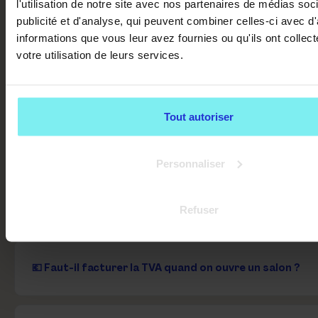
l'utilisation de notre site avec nos partenaires de médias soc
TOILETTAGE
publicité et d'analyse, qui peuvent combiner celles-ci avec d
informations que vous leur avez fournies ou qu'ils ont collect
votre utilisation de leurs services.
⚖️ Le toilettage est-il une activité réglementée ?
Tout autoriser
🚒 Quelles normes de sécurité pour un salon de toilet
Personnaliser
🏠 Peut-on ouvrir un salon de toilettage chez soi ?
Refuser
💶 Faut-il facturer la TVA quand on ouvre un salon ?