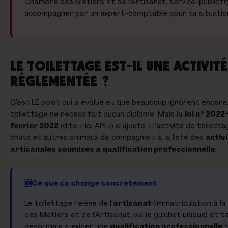
Chambre des Métiers et de l'Artisanat, service-public.fr)
accompagner par un expert-comptable pour ta situation
LE TOILETTAGE EST-IL UNE ACTIVITÉ
RÉGLEMENTÉE ?
C'est LE point qui a évolué et que beaucoup ignorent encore
toilettage ne nécessitait aucun diplôme. Mais la
loi n° 2022
février 2022
(dite « loi API ») a ajouté « l'activité de toilett
chats et autres animaux de compagnie » à la liste des
activ
artisanales soumises à qualification professionnelle
.
Ce que ça change concrètement
Le toilettage relève de l'
artisanat
(immatriculation à l
des Métiers et de l'Artisanat, via le guichet unique) et t
désormais à exiger une
qualification professionnelle
(