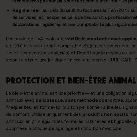
la récupères pas non plus sur tes achats. Idéal pour les pet
Régime réel
: au-delà du seuil, tu factures la TVA (20 % su
de services) et récupères celle de tes achats professionnel
déclarations régulières et une comptabilité plus rigoureuse
Les seuils de TVA évoluant,
vérifie le montant exact appli
activité avec un expert-comptable. S'ajoutent les cotisation
toi et tes éventuels salariés) et l'impôt sur le revenu ou sur
selon ta structure juridique (micro-entreprise, EURL, SARL, S
PROTECTION ET BIEN-ÊTRE ANIMAL
Le bien-être animal est une priorité — et une obligation léga
animaux avec
délicatesse, sans méthode coercitive
, acco
fréquentes, et forme-toi (ou ton personnel) à lire les signau
de confort. Utilise uniquement des
produits non nocifs
, fo
animaux, en privilégiant les formules naturelles et hypoaller
adaptées à chaque pelage, âge et condition médicale.