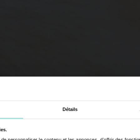
Détails
ies.
e personnaliser le contenu et les annonces, d'offrir des fonctio