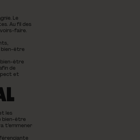
gnie. Le
es. Au fil des
oirs-faire.
nts,
 bien-être
 bien-être
afin de
spect et
AL
et les
e bien-être
s va t’emmener
fférenciante