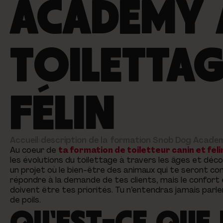
ACADEMY 
TOILETTAG
FÉLIN
Accueil
›
description de la formation Snob Dog Academy
Au coeur de
ta formation de toiletteur canin et féli
les évolutions du toilettage à travers les âges et dé
un projet où le bien-être des animaux qui te seront con
répondre à la demande de tes clients, mais le confort
doivent être tes priorités. Tu n’entendras jamais par
de poils.
QU'EST-CE QUE 