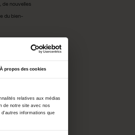
, de nouvelles
ie du bien-
À propos des cookies
 tourner le dos
être des
iques venues
nnalités relatives aux médias
apprennes les
on de notre site avec nos
 d'autres informations que
 de manière
logo, de