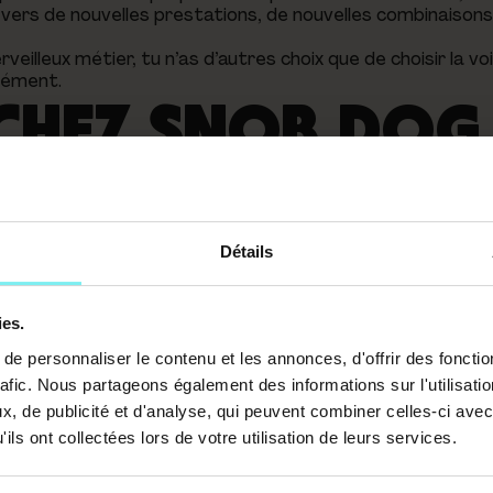
vers de nouvelles prestations, de nouvelles combinaisons
eilleux métier, tu n’as d’autres choix que de choisir la vo
ndément.
 CHEZ SNOB DOG
Détails
oche innovante autour du toilettage
. L’idée étant de
osés aux chiens et chats, et de se focaliser sur le bien-
ges aux quatre coins du monde et nous ajoutons ces techn
ies.
e personnaliser le contenu et les annonces, d'offrir des fonctio
 être aussi chef d’entreprise. Il est donc essentiel que tu 
rafic. Nous partageons également des informations sur l'utilisati
out que tu sois accompagné correctement.
, de publicité et d'analyse, qui peuvent combiner celles-ci avec
os formateurs sont à ta disposition pour t’accompagner
ils ont collectées lors de votre utilisation de leurs services.
ness plan, les démarches administratives, la création d’un 