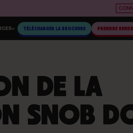
CONN
RCES
TÉLÉCHARGER LA BROCHURE
PRENDRE REND
>
ON DE LA
ON SNOB D