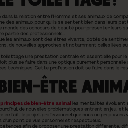
 dans la relation entre l’Homme et ses animaux de compa
ne des animaux pour qu’ils se sentent bien dans leurs patt
le monde des concours de beauté pour présenter leurs sav
ure partie des professionnels…
e les animaux sont des êtres vivants, dotés de sentime
ions, de nouvelles approches et notamment celles liées au
 toilettage une prestation centrale et essentielle pour le
e doit plus se faire dans une optique purement personnelle 
s techniques. Cette profession doit se faire dans le re
 BIEN-ÊTRE ANIM
s principes de bien-être animal
les mentalités évoluent 
ourd’hui, de nouvelles problématiques entrent en jeu, et l
De ce fait, le projet professionnel que nous ne proposon
s d’un point de vue personnel et respectueux.
ompétences afin de proposer une prestation différente, di