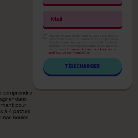
En soumettant ce formulaire, j'accepte que les
informations saisies soient traitées par Snob
Dog Academy dans le cadre de ma demande de
contact et de la relation commerciale qui peut
en découler.
En savoir plus en consultant notre
politique de confidentialité.*
ssi comprendre
pagner dans
portant pour
ns à 4 pattes
r nos boules