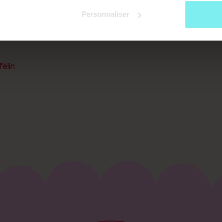
 Academy. Une aventure humaine au service du bien-être 
Personnaliser
e et à l’écoute.
élin