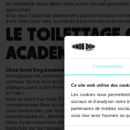
et complète. Nous allons donc ouvrir tes perspectives 
approches.
Si tu veux t’épanouir pleinement aujourd’hui dans ce merv
être. Mais pour cela, tu dois en être convaincu profo
LE TOILETTAGE
ACADEMY
Consentement
Chez Snob Dog Academy,
nous proposons une appr
aux logiques de concours et aux diktats de beautés imp
animaux. Notre truc en plus : nous avons fait des sta
Ce site web utilise des cook
d’ailleurs dans notre formation de Toilettage Canin
et Félin !
Les cookies nous permettent d
Mais ce n’est pas tout. Être toiletteur animalier, c’est
sociaux et d'analyser notre t
connaissances liées au monde de l’entreprise et surt
partenaires de médias sociaux
Cela tombe bien, car notre organisme de formation, n
vous leur avez fournies ou qu'
personnalisée et… illimitée !
N’est-il pas important d’être suivi et aidé pour le busi
publicités sur les réseaux sociaux, etc?