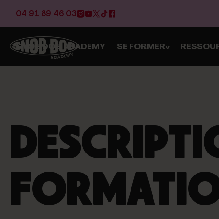
04 91 89 46 03
SNOB DOG ACADEMY
SE FORMER
RESSOU
>
DESCRIPTI
FORMATI