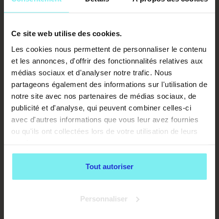
efficacité redoutable.
Les techniques de massage animalier s’adaptent
aisément au corps du cheval, durant tes modules
Ce site web utilise des cookies.
tu découvriras celui dédié au massage équin et
Nathalie t’expliquera comme adapter ta pression,
Les cookies nous permettent de personnaliser le contenu
tes gestes et tes manipulations aux corps
et les annonces, d'offrir des fonctionnalités relatives aux
important des chevaux.
médias sociaux et d'analyser notre trafic. Nous
Tout comme les autres espèces citées
partageons également des informations sur l'utilisation de
précédemment, le massage animalier peut
également accompagner les chevaux dans leur
notre site avec nos partenaires de médias sociaux, de
vieillissement afin de leur éviter (ou en tout cas
publicité et d'analyse, qui peuvent combiner celles-ci
limiter) certaines dégénérescences musculaires ou
avec d'autres informations que vous leur avez fournies
articulaires.
ou qu'ils ont collectées lors de votre utilisation de leurs
LE MASSAGE POUR LES
services.
NOUVEAUX ANIMAUX DE
Tout autoriser
COMPAGNIE (NAC)
Personnaliser
Les NAC ou Nouveaux Animaux de Compagnie, sont
souvent peu considérés et leur bien-être minimisé.