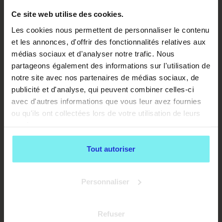
chiens calmes, des chiens agressifs parfois ou
même des chiens surexcités. Il faudra que tu puisses
Ce site web utilise des cookies.
tous les aimer, les gérer et leur donner de ton
Les cookies nous permettent de personnaliser le contenu
temps. Voilà pourquoi c’est une qualité
et les annonces, d'offrir des fonctionnalités relatives aux
indispensable : avoir la patience nécessaire pour
faire face à tous les comportements, qu’ils soient
médias sociaux et d'analyser notre trafic. Nous
canins, félins, équins ou relatifs à d’autres espèces.
partageons également des informations sur l'utilisation de
LE PET-SITTER DOIT
notre site avec nos partenaires de médias sociaux, de
publicité et d'analyse, qui peuvent combiner celles-ci
AVOIR DU SANG FROID
avec d'autres informations que vous leur avez fournies
POUR GÉRER DIVERSES
ou qu'ils ont collectées lors de votre utilisation de leurs
services.
SITUATIONS
Tout autoriser
Dans ton (futur) métier de pet-sitter, tu seras face
à de très nombreuses situations différentes : le jeu,
Personnaliser
la balade mais aussi des jeux de dominance entre les
animaux, des querelles, parfois même des
affrontements ou encore des blessures. Voilà
pourquoi dans ton amour des animaux, et dans les
Refuser