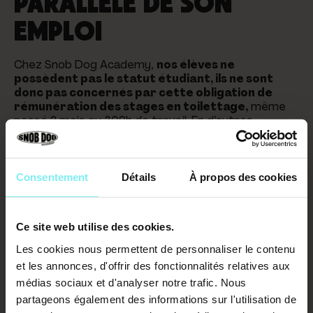
PARALLÈLE DE SON
EMPLOI
Chez Snob Dog Academy,
nos élèves ne
possèdent pas le statut étudiant, ils ne sont
donc pas concernés par cette obligation de
rémunération des stages en toilettage,
même
passé 2 mois ou 309h de travail. En d’autres
termes, ils relèvent du statut de « salarié en
formation en dehors du temps de travail » et leur
stage, peu importe sa durée ne sera pas
rémunéré.
Consentement
Détails
À propos des cookies
JE SOUHAITE M'EXERCER
ET ÊTRE RÉMUNÉRÉ(E).
Ce site web utilise des cookies.
COMMENT FAIRE?
Les cookies nous permettent de personnaliser le contenu
et les annonces, d'offrir des fonctionnalités relatives aux
médias sociaux et d'analyser notre trafic. Nous
Si toutefois, lors de ta formation chez Snob Dog
partageons également des informations sur l'utilisation de
Academy, tu souhaites t’entrainer et être