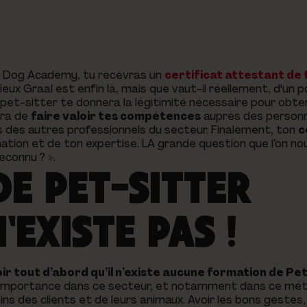
?
ob Dog Academy, tu recevras un
certificat attestant de
eux Graal est enfin là, mais que vaut-il réellement, d'un p
 pet-sitter te donnera la légitimité nécessaire pour obte
tra de
faire valoir tes compétences
auprès des person
is des autres professionnels du secteur. Finalement, ton
c
tion et de ton expertise. LA grande question que l’on no
econnu ? »
.
DE PET-SITTER
'EXISTE PAS !
oir tout d’abord qu’il n’existe aucune formation de Pe
L’importance dans ce secteur, et notamment dans ce méti
 des clients et de leurs animaux. Avoir les bons gestes,