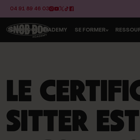
04 91 89 46 03
SNOB DOG ACADEMY
SE FORMER
RESSOU
>
LE CERTIFI
SITTER EST