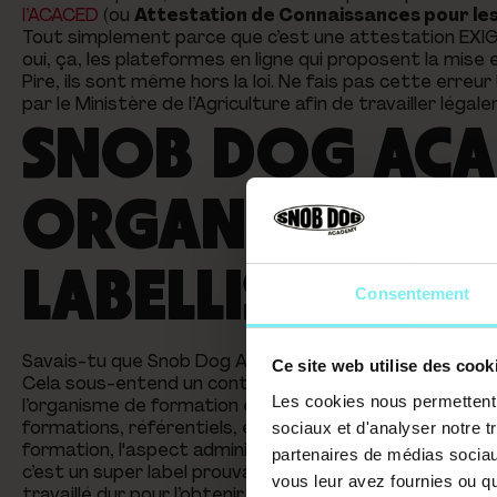
l’ACACED
(ou
Attestation de Connaissances pour l
Tout simplement parce que c’est une attestation EXIGÉE
oui, ça, les plateformes en ligne qui proposent la mise 
Pire, ils sont même hors la loi. Ne fais pas cette erreu
par le Ministère de l’Agriculture afin de travailler légal
SNOB DOG ACA
ORGANISME DE
LABELLISÉ QUAL
Consentement
Savais-tu que Snob Dog Academy est
un organisme la
Ce site web utilise des cook
Cela sous-entend un contrôle régulier de
la qualité d
Les cookies nous permettent d
l’organisme de formation est passé au crible ! CV des f
formations, référentiels, etc. Et ce n'est pas tout ! S
sociaux et d'analyser notre t
formation, l'aspect administratif, les dispositions léga
partenaires de médias sociaux
c’est un super label prouvant la
qualité d'un organis
vous leur avez fournies ou qu'
travaillé dur pour l’obtenir !