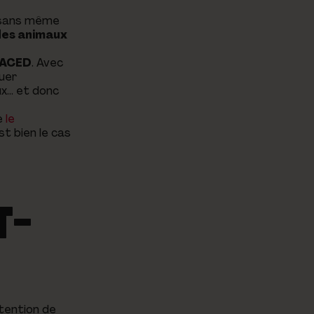
t sans même
 des animaux
CACED
. Avec
uer
ux… et donc
ue
le
st bien le cas
T-
btention de