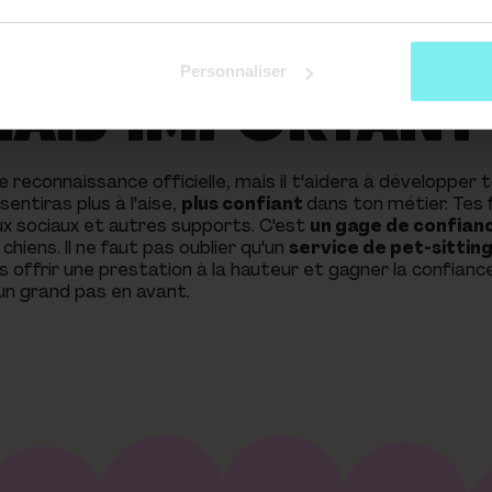
DE PET-SITTER : 
Personnaliser
MAIS IMPORTANT 
e reconnaissance officielle, mais il t'aidera à développer t
entiras plus à l'aise,
plus confiant
dans ton métier. Tes 
ux sociaux et autres supports. C'est
un gage de confian
chiens. Il ne faut pas oublier qu'un
service de pet-sittin
is offrir une prestation à la hauteur et gagner la confianc
à un grand pas en avant.