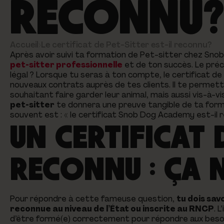
RECONNU
Accueil
›
Le certificat de Pet-Sitter est-il reconnu?
Après avoir suivi ta formation de Pet-sitter chez Sn
pet-sitter professionnelle
et de ton succès. Le préci
légal ? Lorsque tu seras à ton compte, le certificat de
nouveaux contrats auprès de tes clients. Il te permet
souhaitant faire garder leur animal, mais aussi vis-à-v
pet-sitter
te donnera une preuve tangible de ta forma
souvent est :
« le certificat Snob Dog Academy est-il r
UN CERTIFICAT 
RECONNU : ÇA N
Pour répondre à cette fameuse question,
tu dois sav
reconnue au niveau de l’État ou inscrite au RNCP
. 
d’être formé(e) correctement pour répondre aux besoins