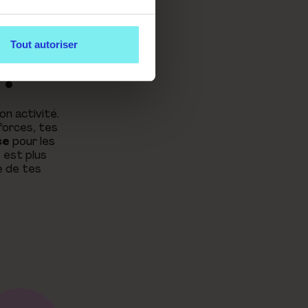
NON
Tout autoriser
!
on activité.
forces, tes
ce
pour les
g
est plus
e de tes