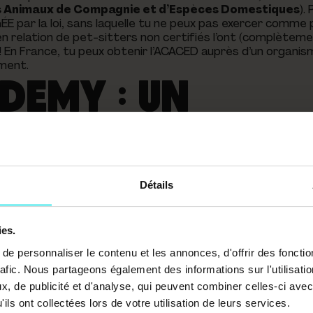
es Animaux de Compagnie et d’Espèces Domestiques
).
 par la loi, sans laquelle tu ne peux pas exercer comme p
en relation de pet-sitters non certifiés l’ont (complètemen
r ! En France, tu peux obtenir l’ACACED auprès d’un organis
ement.
DEMY : UN
 FORMATION
IOPI
Détails
bellisé Qualiopi
, y compris pour la formation en ligne de
ies.
es formations
, mais pas seulement. Pour obtenir le label Q
e personnaliser le contenu et les annonces, d'offrir des fonctio
ormateurs, qualité de la plateforme d’e-learning, qualité 
ont également analysés l'organisation interne de l’organis
rafic. Nous partageons également des informations sur l'utilisati
les quant à l’intégration des problématiques de handicap, 
, de publicité et d'analyse, qui peuvent combiner celles-ci avec
me de formation
. Tout comme nos apprenants le font, no
ils ont collectées lors de votre utilisation de leurs services.