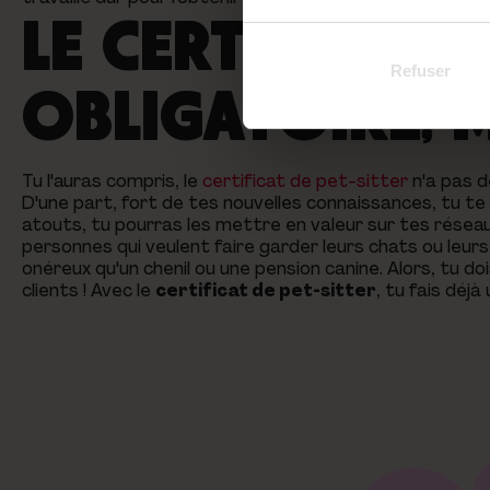
LE CERTIFICAT 
Refuser
OBLIGATOIRE, 
Tu l'auras compris, le
certificat de pet-sitter
n'a pas d
D'une part, fort de tes nouvelles connaissances, tu te s
atouts, tu pourras les mettre en valeur sur tes résea
personnes qui veulent faire garder leurs chats ou leurs 
onéreux qu'un chenil ou une pension canine. Alors, tu do
clients ! Avec le
certificat de pet-sitter
, tu fais déj