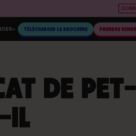
CONN
RCES
TÉLÉCHARGER LA BROCHURE
PRENDRE REND
>
CAT DE PET
-IL