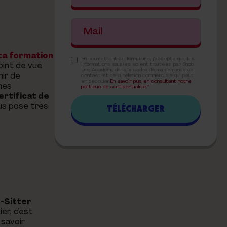
 ta formation
En soumettant ce formulaire, j'accepte que les
oint de vue
informations saisies soient traitées par Snob
Dog Academy dans le cadre de ma demande de
nir de
contact et de la relation commerciale qui peut
en découler.
En savoir plus en consultant notre
nes
politique de confidentialité.*
ertificat de
us pose très
t-Sitter
er, c’est
 savoir