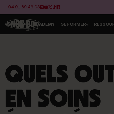
04 91 89 46 03
SNOB DOG ACADEMY
SE FORMER
RESSOU
>
QUELS OUTI
EN SOINS