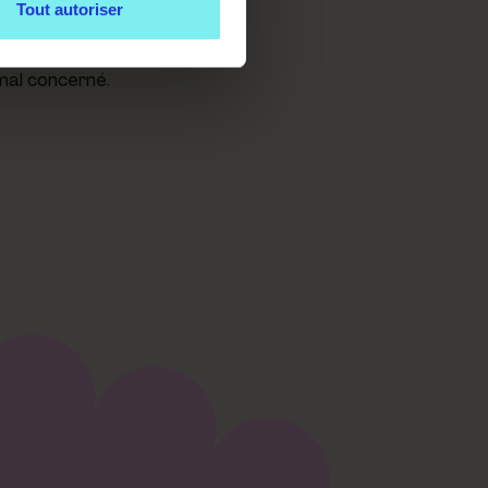
Tout autoriser
itale des
pagner les
 animaux. Il
imal concerné.