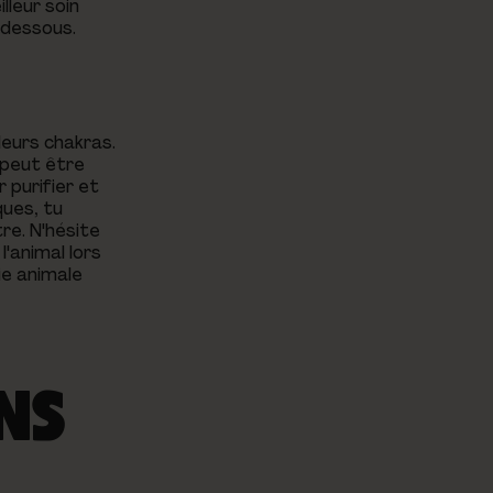
lleur soin
i-dessous.
leurs chakras.
 peut être
 purifier et
ques, tu
re. N'hésite
l'animal lors
ie animale
NS