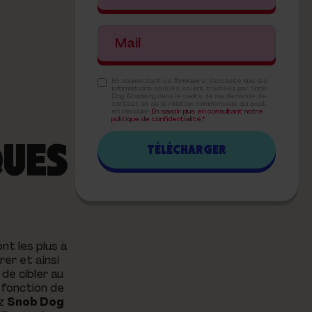
En soumettant ce formulaire, j'accepte que les
informations saisies soient traitées par Snob
Dog Academy dans le cadre de ma demande de
contact et de la relation commerciale qui peut
en découler.
En savoir plus en consultant notre
politique de confidentialité.*
QUES
nt les plus à
rer et ainsi
 de cibler au
n fonction de
ez
Snob Dog