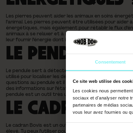
Les pierres peuvent aider les animaux en soins énergét
l'animal. Les pierres peuvent être utilisées pour aider à
énergétiques, mais également pour rétablir le flux d'én
animaux à se relaxer et à soulager leur stress. Mais en
leur fournir l'énergie dont ils ont besoin pour se sentir b
LE PENDULE
Consentement
Le pendule sert à détecter ainsi qu'à mesurer l'énergie
utilisé pour localiser les déséquilibres énergétiques et
Ce site web utilise des cook
questions au pendule et il répond par des mouvements in
des informations sur l'état énergétique des animaux et
Les cookies nous permettent d
pendule est un outil très utile pour t'aider à prendre 
sociaux et d'analyser notre t
LE CADRAN BOV
partenaires de médias sociaux
vous leur avez fournies ou qu'
Le cadran Bovis est un outil de mesure de l'énergie vitale. 
élevé. Tu peux l'utiliser pour mesurer l'énergie vitale 