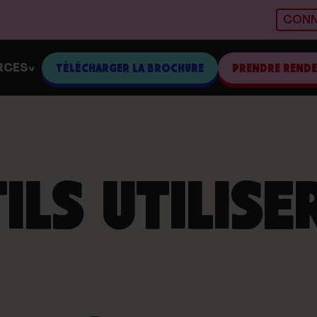
CONN
RCES
TÉLÉCHARGER LA BROCHURE
PRENDRE REND
>
LS UTILISE