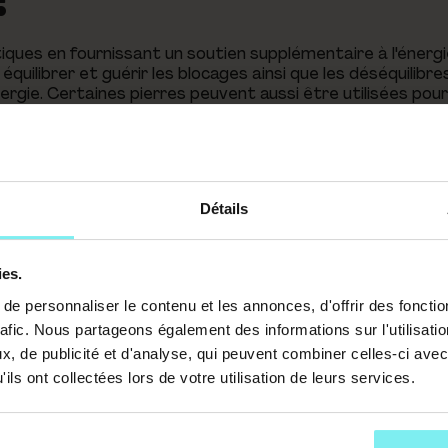
iques en fournissant un soutien supplémentaire à l'énergi
 équilibrer et guérir les blocages ainsi que les déséquilibre
ergie. Certaines pierres peuvent aussi être utilisées pour
core, les pierres peuvent aider à équilibrer les chakras de
ien.
Détails
 des animaux et de leur environnement. C'est pourquoi, il
 trouver des solutions pour les rééquilibrer. On peut poser
ies.
diquant oui, non ou indécis. On peut utiliser le pendule 
 les accompagner dans leur guérison et leur bien-être. En
e personnaliser le contenu et les annonces, d'offrir des fonctio
soin des animaux de manière énergétique.
rafic. Nous partageons également des informations sur l'utilisati
IS
, de publicité et d'analyse, qui peuvent combiner celles-ci avec
ils ont collectées lors de votre utilisation de leurs services.
Il utilise l'échelle de Bovis. Plus l'énergie est forte, plus l
des animaux. Cela te permet de trouver des solutions pour l