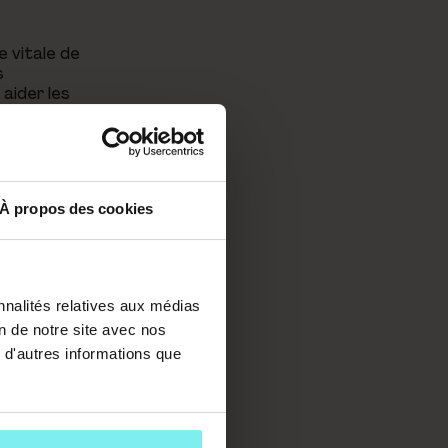
e vitale de
s
 aider les
s animaux et à
À propos des cookies
 peut être
 des
pour obtenir
 résumé, le
nnalités relatives aux médias
on de notre site avec nos
 d'autres informations que
e chiffre est
es aider à