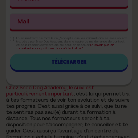
En soumettant ce formulaire, j'accepte que les informations saisies soient
traitées par Snob Dog Academy dans le cadre de ma demande de contact
et de la relation commerciale qui peut en découler.
En savoir plus en
consultant notre politique de confidentialité.*
Chez Snob Dog Academy, le suivi est
particulièrement important
, c’est lui qui permettra
à tes formateurs de voir ton évolution et de suivre
tes progrès. C’est aussi grâce à ce suivi, que tu ne
te sentiras pas seul(e) durant ta formation à
distance. Tous nos formateurs seront à ta
disposition pour t’accompagner, te conseiller et te
guider. C’est aussi ça l’avantage d’un centre de
formation à échelle humaine : c’est d’échanger avec