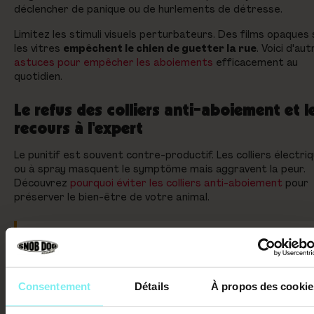
déclencher de panique ou de hurlements de détresse.
Limitez les stimuli visuels perturbateurs. Des films opaques 
les vitres
empêchent le chien de guetter la rue
. Voici d'au
astuces pour empêcher les aboiements
efficacement au
quotidien.
Le refus des colliers anti-aboiement et l
recours à l'expert
Le punitif est souvent contre-productif. Les colliers électri
ou à spray masquent le symptôme mais aggravent la peur.
Découvrez
pourquoi éviter les colliers anti-aboiement
pour
préserver le bien-être de votre animal.
Important
Les colliers punitifs masquent le symptôme sans régler l
cause,
augmentent le stress et peuvent créer des
Consentement
Détails
À propos des cookie
problèmes de comportement secondaires
.