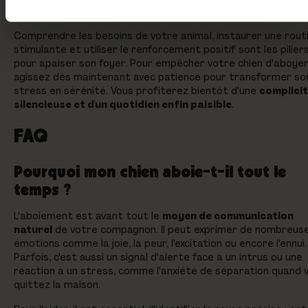
à un
trouble comportemental profond
.
Comprendre les besoins de votre animal, instaurer une rout
stimulante et utiliser le renforcement positif sont les pilier
pour apaiser son foyer. Pour empêcher votre chien d'aboyer
agissez dès maintenant avec patience pour transformer so
stress en sérénité. Vous profiterez bientôt d'une
complici
silencieuse et d'un quotidien enfin paisible
.
FAQ
Pourquoi mon chien aboie-t-il tout le
temps ?
L'aboiement est avant tout le
moyen de communication
naturel
de votre compagnon. Il peut exprimer de nombreus
émotions comme la joie, la peur, l'excitation ou encore l'ennui.
Parfois, c'est aussi un signal d'alerte face à un intrus ou une
réaction à un stress, comme l'anxiété de séparation quand 
quittez la maison.