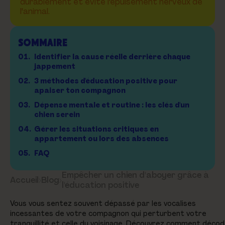
durablement et évite l'épuisement nerveux de
l'animal.
SOMMAIRE
01.
Identifier la cause réelle derrière chaque
jappement
02.
3 méthodes d'éducation positive pour
apaiser ton compagnon
03.
Dépense mentale et routine : les clés d'un
chien serein
04.
Gérer les situations critiques en
appartement ou lors des absences
05.
FAQ
Empêcher un chien d'aboyer grâce à
Accueil
›
Blog
›
l'éducation positive
Vous vous sentez souvent dépassé par les vocalises
incessantes de votre compagnon qui perturbent votre
tranquillité et celle du voisinage. Découvrez comment déco