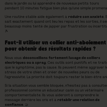
dans le jardin ou lui apprendre de nouveaux petits tours
pendant 10 minutes fatigue bien plus qu'une simple promena
Une routine stable aide également à
réduire son anxiété
. S
sait exactement quand ont lieu les repas et les sorties, il s
beaucoup moins tenté de japper par frustration ou incertit
🎾
Faut-il utiliser un collier anti-aboiement
pour obtenir des résultats rapides ?
Nous vous
déconseillons fortement l'usage de colliers
électriques ou à spray
. Ces outils sont punitifs et ne trai
que le symptôme, pas la cause. Ils peuvent même aggraver l
stress de votre chien et créer de nouvelles peurs ou de
l'agressivité. La priorité doit toujours rester le bien-être an
Si la situation vous semble bloquée, n'hésitez pas à consulte
professionnel comme un éducateur canin ou un vétérinaire
comportementaliste. Ils vous aideront à comprendre le
message derrière les cris et à
rétablir une relation de
confiance
. 🤝