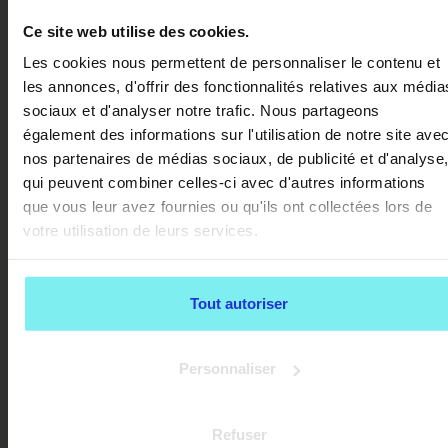
Ce site web utilise des cookies.
Intervenant
Les cookies nous permettent de personnaliser le contenu et
Situation
Signe d'alerte
recommandé
les annonces, d'offrir des fonctionnalités relatives aux média
sociaux et d'analyser notre trafic. Nous partageons
Aboiement
Changement
soudain /
brutal de
Vétérinaire
également des informations sur l'utilisation de notre site ave
douleur
comportement
nos partenaires de médias sociaux, de publicité et d'analyse
qui peuvent combiner celles-ci avec d'autres informations
Aboiement
Détresse liée à
que vous leur avez fournies ou qu'ils ont collectées lors de
obsessionnel /
Comportementalis
la solitude
votre utilisation de leurs services.
anxiété
Problème de
Conflit avec les
Médiateur
voisinage / loi
tiers
Tout autoriser
Apprentissage
Manque de
Éducateur canin
de base
structure
Personnaliser
Armez-vous de patience. Si les méthodes douces stagnent, 
comportementaliste analysera l'environnement global. Écar
Refuser
toute douleur physique avec votre vétérinaire avant de con