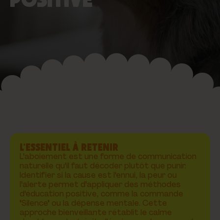
L’ESSENTIEL À RETENIR
L'aboiement est une forme de communication
naturelle qu'il faut décoder plutôt que punir.
Identifier si la cause est l'ennui, la peur ou
l'alerte permet d'appliquer des méthodes
d'éducation positive, comme la commande
"Silence" ou la dépense mentale. Cette
approche bienveillante rétablit le calme