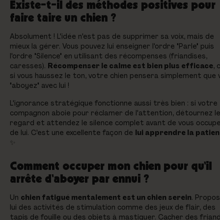
Existe-t-il des méthodes positives pour
faire taire un chien ?
Absolument ! L'idée n'est pas de supprimer sa voix, mais de
mieux la gérer. Vous pouvez lui enseigner l'ordre "Parle" puis
l'ordre "Silence" en utilisant des récompenses (friandises,
caresses).
Récompenser le calme est bien plus efficace
, 
si vous haussez le ton, votre chien pensera simplement que 
"aboyez" avec lui !
L'ignorance stratégique fonctionne aussi très bien : si votre
compagnon aboie pour réclamer de l'attention, détournez l
regard et attendez le silence complet avant de vous occup
de lui. C'est une excellente façon de
lui apprendre la patie
✨
Comment occuper mon chien pour qu'il
arrête d'aboyer par ennui ?
Un
chien fatigué mentalement est un chien serein
. Propo
lui des activités de stimulation comme des jeux de flair, des
tapis de fouille ou des objets à mastiquer. Cacher des frian