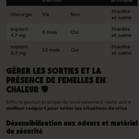
d'action
principal
Stérilité
Chirurgie
Vie
Non
et calme
Implant
Stérilité
6 mois
Oui
4,7 mg
et calme
Implant
Stérilité
12 mois
Oui
9,4 mg
et calme
GÉRER LES SORTIES ET LA
PRÉSENCE DE FEMELLES EN
CHALEUR 🛡️
Enfin, la gestion pratique de l'environnement reste votre
meilleur rempart pour éviter les situations de crise
.
Désensibilisation aux odeurs et matériel
de sécurité