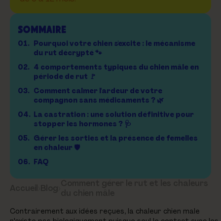
SOMMAIRE
01.
Pourquoi votre chien s'excite : le mécanisme
du rut décrypté 🐾
02.
4 comportements typiques du chien mâle en
période de rut 🚩
03.
Comment calmer l'ardeur de votre
compagnon sans médicaments ? 🌿
04.
La castration : une solution définitive pour
stopper les hormones ? 🩺
05.
Gérer les sorties et la présence de femelles
en chaleur 🛡️
06.
FAQ
Comment gérer le rut et les chaleurs
Accueil
›
Blog
›
du chien mâle
Contrairement aux idées reçues, la chaleur chien male
n'existe pas biologiquement puisque seul le contact avec les