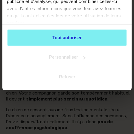
publicité et d'analyse, qui peuvent combiner celles-ci
avec d'autres informations que vous leur avez fournies
ou qu'ils ont collectées lors de votre utilisation de leurs
services.
Tout autoriser
La chirurgie classique demeure l'option radicale. L'
ablation
des testicules est totalement définitive
. Elle supprime la
source principale des hormones sexuelles chez le mâle.
Personnaliser
Impact sur le caractère et mythes de la
souffrance
Refuser
La castration ne modifie pas la personnalité profonde du
chien. Votre compagnon garde son tempérament habituel.
Il devient
simplement plus serein au quotidien
.
Le chien ne ressent aucune frustration mentale liée à
l'absence d'accouplement. Sans l'influence des hormones,
l'envie disparaît naturellement. Il n'y a donc
pas de
souffrance psychologique
.