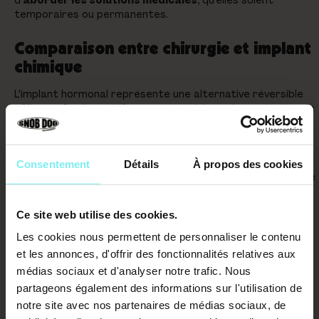
temporaires ou permanentes.
Comparaison entre chirurgie et implant
chimique
L'implant hormonal représente une alternative réversible
efficace. Ce dispositif sous-cutané bloque la production de
testostérone. Il permet surtout de
tester l'impact réel
de la stérilisation
.
Ce super-agoniste de la GnRH utilise l'
acétate de
Consentement
Détails
À propos des cookies
desloréline
.
La pose est simple et rapide
. Elle ne nécessite
aucune anesthésie générale pour votre animal.
Ce site web utilise des cookies.
Les cookies nous permettent de personnaliser le contenu
et les annonces, d'offrir des fonctionnalités relatives aux
médias sociaux et d'analyser notre trafic. Nous
partageons également des informations sur l'utilisation de
notre site avec nos partenaires de médias sociaux, de