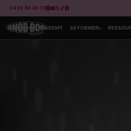
04 91 89 46 03
SNOB DOG ACADEMY
SE FORMER
RESSOU
>