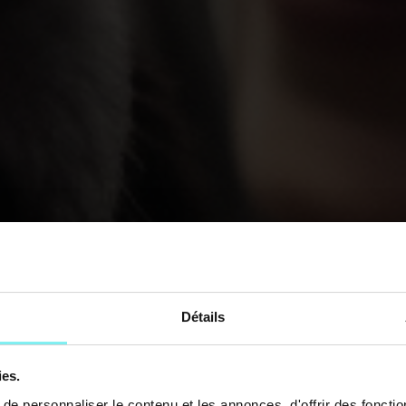
Détails
ies.
e personnaliser le contenu et les annonces, d'offrir des fonctio