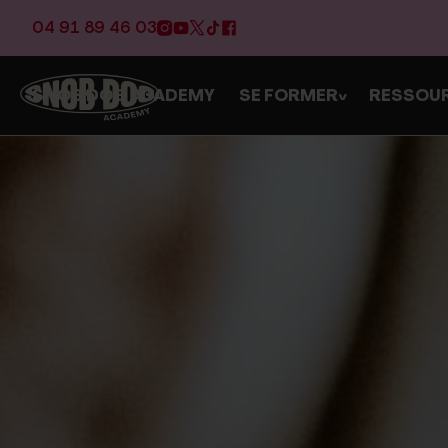
04 91 89 46 03
SNOB DOG ACADEMY
SE FORMER
RESSOU
>