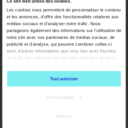
Ce site web utilise des cookies.
Les cookies nous permettent de personnaliser le contenu
et les annonces, d'offrir des fonctionnalités relatives aux
médias sociaux et d'analyser notre trafic. Nous
partageons également des informations sur l'utilisation de
notre site avec nos partenaires de médias sociaux, de
publicité et d'analyse, qui peuvent combiner celles-ci
avec d'autres informations que vous leur avez fournies
ou qu'ils ont collectées lors de votre utilisation de leurs
services.
Tout autoriser
LES PREMIERS JOURS AVEC TON
Personnaliser
NOUVEL ANIMAL ADOPTÉ
Les premiers jours à la maison avec ton nouvel ami à
Refuser
quatre pattes sont un moment d'adaptation, tant pour
l'animal que pour toi. Ils détermineront le ton de votre