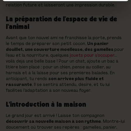
relation future et laisseront une impression durable.
La préparation de l’espace de vie de
l'animal
Avant que ton nouvel ami ne franchisse la porte, prends
le temps de préparer son petit cocon.
Un panier
douillet, une couverture moelleuse, des gamelles
pour
l’eau et la nourriture, quelques
jouets pour s’occuper
…
voilà déjà une belle base ! Pour un chat, ajoute un bac à
litière bien placé ; pour un chien, pense au collier, au
harnais et à la laisse pour ses premières balades. En
anticipant, tu rends
son arrivée plus fluide et
rassurante
. Il se sentira attendu, désiré, et tu lui
facilites l’adaptation à son nouveau foyer.
L'introduction à la maison
Le grand jour est arrivé ! Laisse ton compagnon
découvrir sa nouvelle maison à son rythme
. Montre-lui
doucement où trouver ses repères : gamelles, panier,