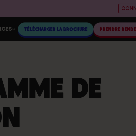
CONN
RCES
TÉLÉCHARGER LA BROCHURE
PRENDRE REND
>
AMME DE
ON