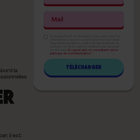
En soumettant ce formulaire, j'accepte que les
informations saisies soient traitées par Snob
Dog Academy dans le cadre de ma demande de
contact et de la relation commerciale qui peut
en découler.
En savoir plus en consultant notre
politique de confidentialité.*
abord la
ssionnelles
ER
r, il est