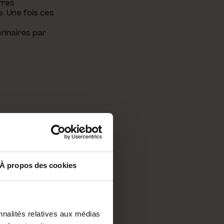
rres
e. Une fois ces
rinaires par
autant plus
À propos des cookies
urs couleurs,
i que
ation en
nnalités relatives aux médias