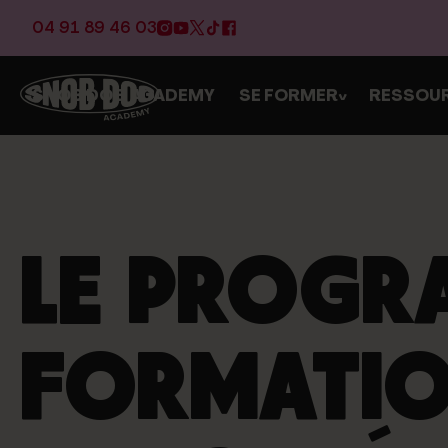
04 91 89 46 03
SNOB DOG ACADEMY
SE FORMER
RESSOU
>
LE PROGR
FORMATI