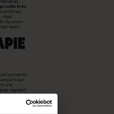
illénaires,
pproche très
paramètres.
e, mais
e ! Au cours
tes, leurs
APIE
 sont présents
fluençant leur
ont une
ques régulent
t entraîner
rres et de
 son harmonie