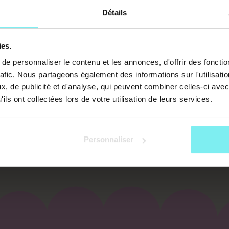
 EN LITHOTHÉR
Détails
RQUOI ?
ies.
e personnaliser le contenu et les annonces, d'offrir des fonctio
rafic. Nous partageons également des informations sur l'utilisati
rovise pas ! Au cours de ta
formation en Lithothérapie an
, de publicité et d'analyse, qui peuvent combiner celles-ci avec
des animaux
. Leurs nombres, leurs positions qui peut diffé
 les liens et connexions avec les
pierres correspondan
ils ont collectées lors de votre utilisation de leurs services.
lié ! Grâce à ces connaissances, tu seras en mesure d'appo
Personnaliser