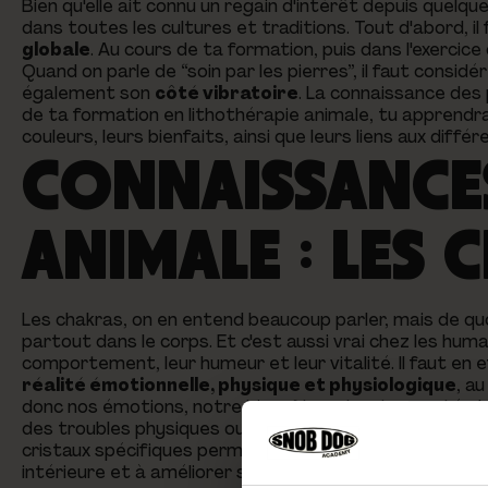
Bien qu'elle ait connu un regain d'intérêt depuis quelque
dans toutes les cultures et traditions. Tout d'abord, 
globale
. Au cours de ta formation, puis dans l'exercic
Quand on parle de “soin par les pierres”, il faut considé
également son
côté vibratoire
. La connaissance des 
de ta formation en lithothérapie animale, tu apprendra
couleurs, leurs bienfaits, ainsi que leurs liens aux diffé
CONNAISSANCES
ANIMALE : LES 
Les chakras, on en entend beaucoup parler, mais de quoi
partout dans le corps. Et c'est aussi vrai chez les humain
comportement, leur humeur et leur vitalité. Il faut en e
réalité émotionnelle, physique et physiologique
, a
donc nos émotions, notre bien-être et notre santé gl
des troubles physiques ou émotionnels chez l'animal. C’e
cristaux spécifiques permet de
rétablir l'équilibre 
intérieure et à améliorer son état général.