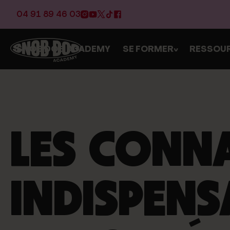
04 91 89 46 03
SNOB DOG ACADEMY
SE FORMER
RESSOU
>
LES CONN
INDISPENS