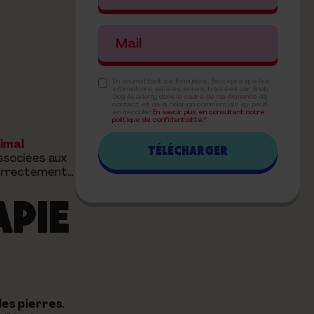
En soumettant ce formulaire, j'accepte que les
informations saisies soient traitées par Snob
Dog Academy dans le cadre de ma demande de
contact et de la relation commerciale qui peut
en découler.
En savoir plus en consultant notre
politique de confidentialité.*
imal
associées aux
correctement…
APIE
les pierres
.