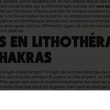
s années, cette discipline est en fait utilisée depuis des m
il faut comprendre que la Lithothérapie animale est
une a
e de tes fonctions, il faudra prendre en compte plusieurs 
rer à la fois la couleur de la pierre, sa composition chimiqu
pierres en lithothérapie animale est évidement primordial
s donc quels sont les différents types de pierres existan
rents chakras.
 EN LITHOTHÉR
CHAKRAS
 s'agit-il exactement ? Il s'agit de centres d'énergie, qui
s que chez les animaux ! Ils jouent un rôle similaire, en in
ffet savoir que selon la tradition hindouiste, les chakras 
u même titre que d’autres organes. Ces centres énergéti
obale. Lorsque ces chakras sont
déséquilibrés
, cela peu
st pourquoi, en lithothérapie animale, l'utilisation de pie
énergétique
des chakras, aidant ainsi l'animal à retrouver