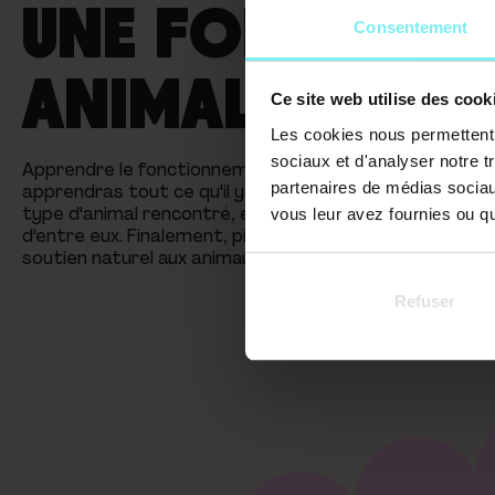
UNE FORMATION
Consentement
ANIMALE : POU
Ce site web utilise des cook
Les cookies nous permettent d
sociaux et d'analyser notre t
Apprendre le fonctionnement des chakras, ça ne s'imp
partenaires de médias sociaux
apprendras tout ce qu'il y a à savoir sur
les chakras 
type d'animal rencontré, etc. Tu apprendras également
vous leur avez fournies ou qu'
d'entre eux. Finalement, pierres et chakras, tout est 
soutien naturel aux animaux en souffrance.
Refuser