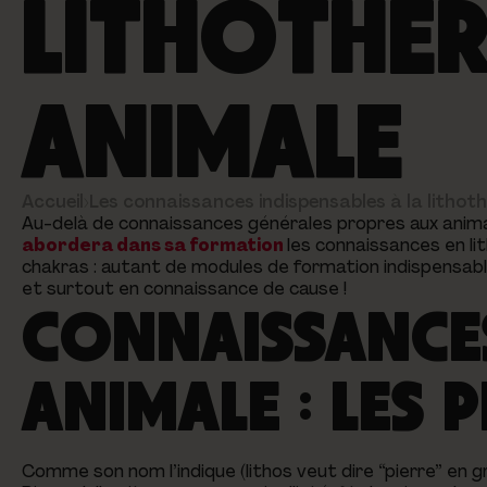
LITHOTHÉR
ANIMALE
Accueil
›
Les connaissances indispensables à la lithot
Au-delà de connaissances générales propres aux ani
abordera dans sa formation
les connaissances en lit
chakras : autant de modules de formation indispensab
et surtout en connaissance de cause !
CONNAISSANCES
ANIMALE : LES 
Comme son nom l’indique
(lithos
veut dire “pierre” en g