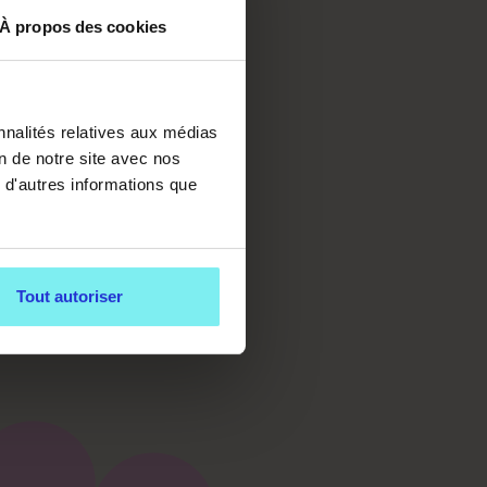
APIE
À propos des cookies
nnalités relatives aux médias
on de notre site avec nos
imale
, tu
 d'autres informations que
rer selon le
tes
à chacun
rter un
Tout autoriser