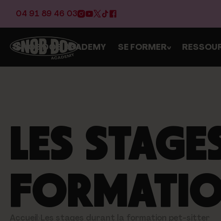
04 91 89 46 03
SNOB DOG ACADEMY
SE FORMER
RESSOU
>
LES STAGE
FORMATIO
Accueil
›
Les stages durant la formation pet-sitter