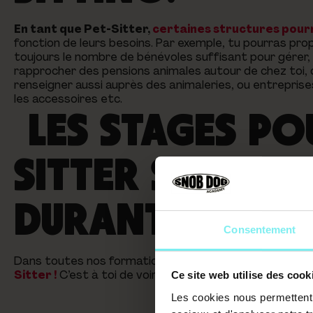
En tant que Pet-Sitter,
certaines structures pourro
fonction de leurs besoins. Par exemple, tu pourras prop
toujours le nombre de bénévoles suffisant pour gérer,
rapprocher des pensions animales autour de chez toi, 
renseigner aussi auprès des animaleries, ou entreprise
les accessoires etc.
LES STAGES PO
SITTER SONT-I
DURANT MA FO
Consentement
Dans toutes nos formations,
nous recommandons de 
Sitter !
C’est à toi de voir !
Ce site web utilise des cook
Les cookies nous permettent d