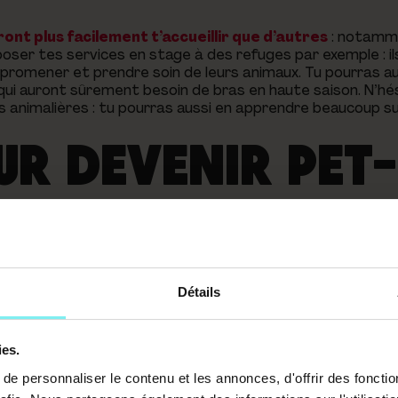
nt plus facilement t’accueillir que d’autres
: notamm
oser tes services en stage à des refuges par exemple : il
 promener et prendre soin de leurs animaux. Tu pourras au
qui auront sûrement besoin de bras en haute saison. N’hé
s animalières : tu pourras aussi en apprendre beaucoup su
UR DEVENIR PET-
LS OBLIGATOIRES
RMATION?
Détails
faire des stages
:
mais ce n’est pas obligatoire pour
ies.
e personnaliser le contenu et les annonces, d'offrir des fonctio