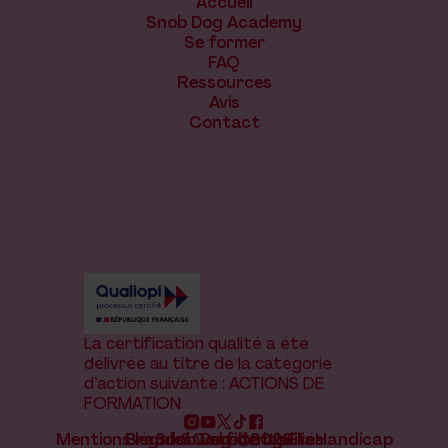
Accueil
Snob Dog Academy
Se former
FAQ
Ressources
Avis
Contact
La certification qualité a été
délivrée au titre de la catégorie
d’action suivante : ACTIONS DE
FORMATION
Mentions légales
Brand & website by Elias
Snob Dog ©2026
Confidentialité
Handicap