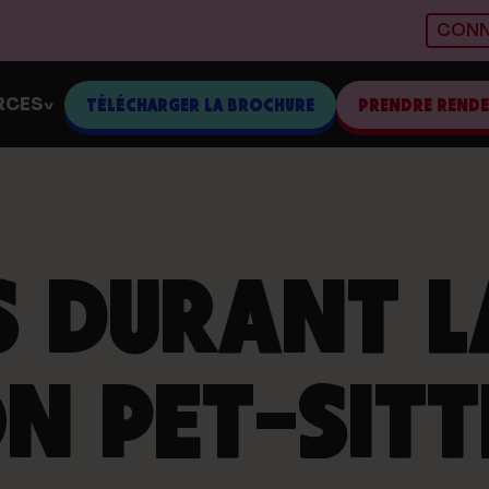
CONN
RCES
TÉLÉCHARGER LA BROCHURE
PRENDRE REND
>
S DURANT L
N PET-SITT