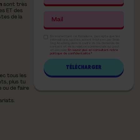
n
sont très
ues ET des
stes de la
En soumettant ce formulaire, j'accepte que les
informations saisies soient traitées par Snob
Dog Academy dans le cadre de ma demande de
contact et de la relation commerciale qui peut
en découler.
En savoir plus en consultant notre
politique de confidentialité.*
ec tous les
ts, plus tu
 ou de faire
ariats.