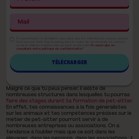
En soumettant ce formulaire, j'accepte que les informations saisies soient
traitées par Snob Dog Academy dans le cadre de ma demande de contact
et de la relation commerciale qui peut en découler.
En savoir plus en
consultant notre politique de confidentialité.*
Malgré ce que tu peux penser, il existe de
nombreuses structures dans lesquelles tu pourras
faire des stages durant ta formation de pet-sitter
.
En effet, tes connaissances à la fois généralistes
sur les animaux et tes compétences précises sur le
métier de pet-sitter pourront servir à de
nombreuses entreprises ou associations. On a
tendance à l’oublier mais que ce soit dans les
élevages, dans les pensions, dans les associations : il