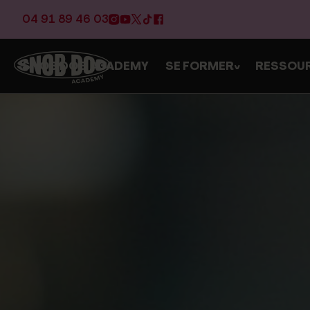
04 91 89 46 03
SNOB DOG ACADEMY
SE FORMER
RESSOU
>